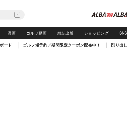
漫画
ゴルフ動画
雑誌出版
ショッピング
SN
ボード
ゴルフ場予約／期間限定クーポン配布中！
削り出