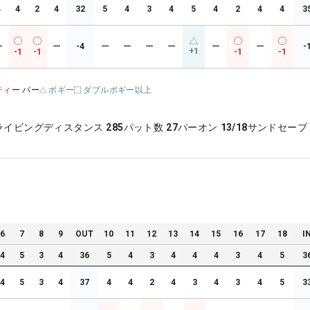
4
4
2
4
32
5
4
3
4
5
4
2
4
4
3
ー
ー
-4
ー
ー
ー
ー
ー
ー
-
+1
-1
-1
-1
-1
ティ
ー パー
ボギー
ダブルボギー以上
ライビングディスタンス
285
パット数
27
パーオン
13/18
サンドセーブ
6
7
8
9
OUT
10
11
12
13
14
15
16
17
18
I
4
5
3
4
36
5
4
3
4
4
4
3
4
5
3
4
5
3
4
37
4
4
2
4
3
4
3
4
5
3