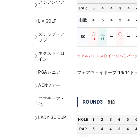
アジアンツア
ー
PAR
5
4
4
3
4
打数
4
5
4
2
4
LIV GOLF
ステップ・ア
SC
ー
ー
+1
-1
-1
ップ
ネクストヒロ
アルバトロス
イーグル
バー
イン
PGAシニア
フェアウェイキープ
14/14
ド
ACNツアー
アマチュア・
ROUND
3
6
位
他
LADY GO CUP
HOLE
1
2
3
4
5
PAR
5
4
4
3
4