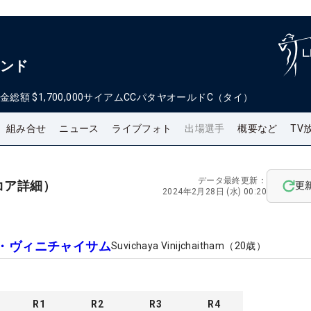
ランド
金総額
$1,700,000
サイアムCCパタヤオールドC（タイ）
組み合せ
ニュース
ライブフォト
出場選手
概要など
TV
データ最終更新：
コア詳細）
更
2024年2月28日 (水) 00:20
・ヴィニチャイサム
Suvichaya Vinijchaitham
（
20
歳）
R
1
R
2
R
3
R
4