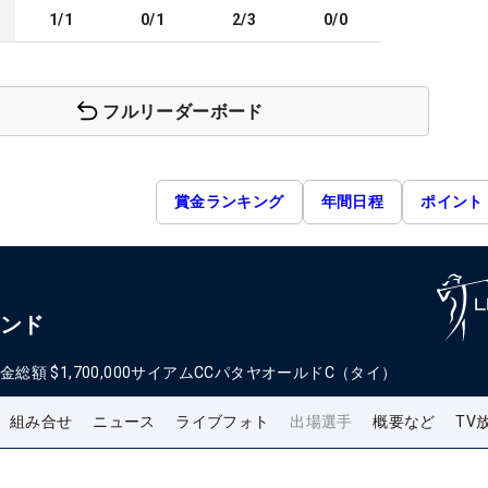
1/1
0/1
2/3
0/0
フルリーダーボード
賞金ランキング
年間日程
ポイント
ランド
金総額
$1,700,000
サイアムCCパタヤオールドC（タイ）
組み合せ
ニュース
ライブフォト
出場選手
概要など
TV