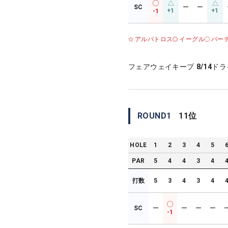
SC
ー
ー
+1
+1
-1
アルバトロス
イーグル
バー
フェアウェイキープ
8/14
ドラ
ROUND
1
11
位
HOLE
1
2
3
4
5
PAR
5
4
4
3
4
打数
5
3
4
3
4
SC
ー
ー
ー
ー
-1