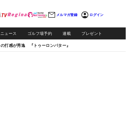
メルマガ登録
ログイン
Sニュース
ゴルフ場予約
連載
プレゼント
しの打感が秀逸 『トゥーロンパター』