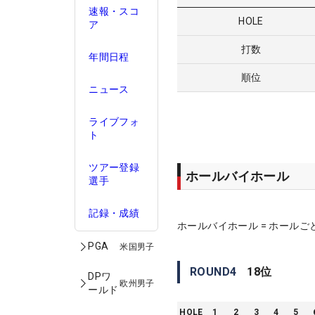
速報・スコ
HOLE
ア
打数
年間日程
順位
ニュース
ライブフォ
ト
ツアー登録
ホールバイホール
選手
記録・成績
ホールバイホール = ホールご
PGA
米国男子
ROUND
4
18
位
DPワ
欧州男子
ールド
HOLE
1
2
3
4
5