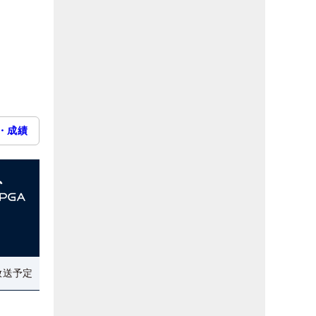
・成績
放送予定