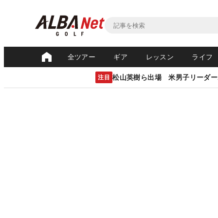
全ツアー
ギア
レッスン
ライフ
松山英樹ら出場 米男子リーダー
注目