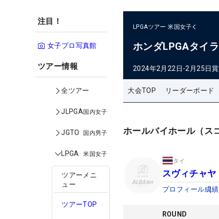
注目！
LPGAツアー
米国女子
ホンダLPGAタイ
女子プロ写真館
ツアー情報
2024年2月22日-2月25日
賞
大会TOP
リーダーボード
全ツアー
JLPGA
国内女子
ホールバイホール（ス
JGTO
国内男子
LPGA
米国女子
タイ
スヴィチャヤ
ツアーメニ
ュー
プロフィール
成績
ツアーTOP
ROUND