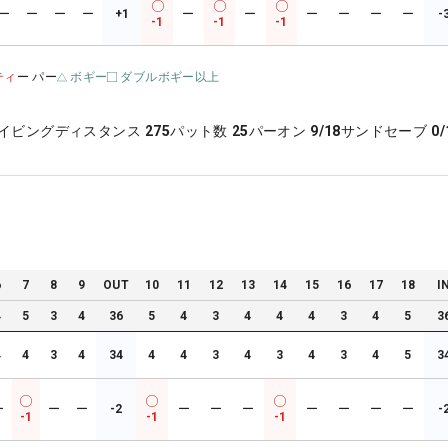
ー
ー
ー
ー
+1
ー
ー
ー
ー
ー
ー
-
-1
-1
-1
ティ
ー パー
ボギー
ダブルボギー以上
イビングディスタンス
275
パット数
25
パーオン
9/18
サンドセーブ
0/
6
7
8
9
OUT
10
11
12
13
14
15
16
17
18
I
4
5
3
4
36
5
4
3
4
4
4
3
4
5
3
4
4
3
4
34
4
4
3
4
3
4
3
4
5
3
ー
ー
ー
-2
ー
ー
ー
ー
ー
ー
ー
-
-1
-1
-1