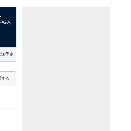
放送予定
新する