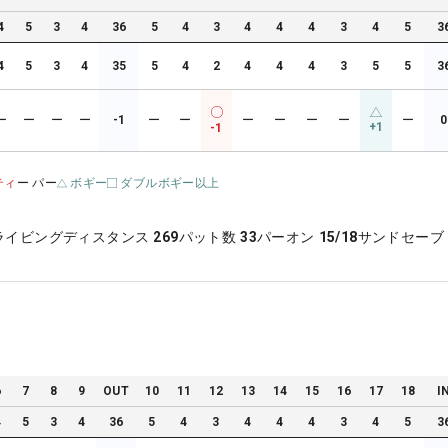
4
5
3
4
36
5
4
3
4
4
4
3
4
5
3
4
5
3
4
35
5
4
2
4
4
4
3
5
5
3
ー
ー
ー
ー
-1
ー
ー
ー
ー
ー
ー
ー
0
+1
-1
ティ
ー パー
ボギー
ダブルボギー以上
ライビングディスタンス
269
パット数
33
パーオン
15/18
サンドセーブ
6
7
8
9
OUT
10
11
12
13
14
15
16
17
18
I
4
5
3
4
36
5
4
3
4
4
4
3
4
5
3