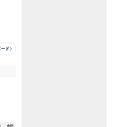
ボード
N
合計