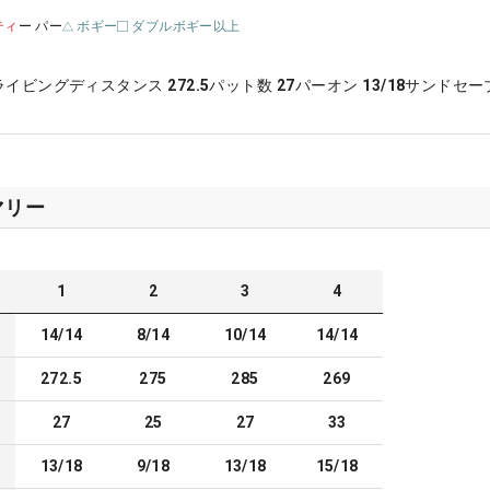
ティ
ー パー
ボギー
ダブルボギー以上
ライビングディスタンス
272.5
パット数
27
パーオン
13/18
サンドセー
マリー
1
2
3
4
14/14
8/14
10/14
14/14
272.5
275
285
269
27
25
27
33
13/18
9/18
13/18
15/18