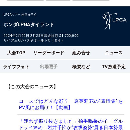
LPGAツアー
米国女子
ホンダLPGAタイランド
2024年2月22日-2月25日
賞金総額
$1,700,000
サイアムCCパタヤオールドC（タイ）
大会TOP
リーダーボード
組み合せ
ニュース
ライブフォト
出場選手
概要など
TV放送予定
【この大会のニュース】
コースではどんな顔？ 原英莉花の“表情集”を
PV風にお届け！【動画】
「迷わず振り抜きました」拍手喝采のイーグル
トライ締め 岩井千怜が“攻撃姿勢”貫き日本勢最