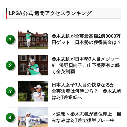
LPGA公式 週間アクセスランキング
桑木志帆が全英最高額2億3000万
1
円ゲット 日本勢の獲得賞金は？
桑木志帆が日本勢7人目メジャー
2
V 渋野日向子、山下美夢有に続
く全英制覇
日本人女子7人目の快挙なるか
3
全英決着は何時ごろ？ 桑木志帆
は3打差逆転へ
＜速報＞桑木志帆が首位浮上 勝
4
みなみは2打差で後半プレー中