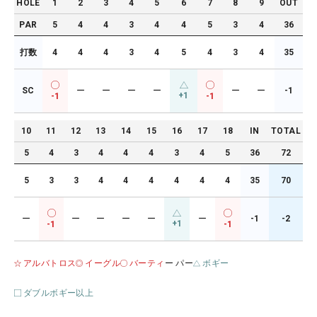
HOLE
1
2
3
4
5
6
7
8
9
OUT
PAR
5
4
4
3
4
4
5
3
4
36
打数
4
4
4
3
4
5
4
3
4
35
SC
ー
ー
ー
ー
ー
ー
-1
+1
-1
-1
10
11
12
13
14
15
16
17
18
IN
TOTAL
5
4
3
4
4
4
3
4
5
36
72
5
3
3
4
4
4
4
4
4
35
70
ー
ー
ー
ー
ー
ー
-1
-2
+1
-1
-1
アルバトロス
イーグル
バーティ
ー パー
ボギー
ダブルボギー以上