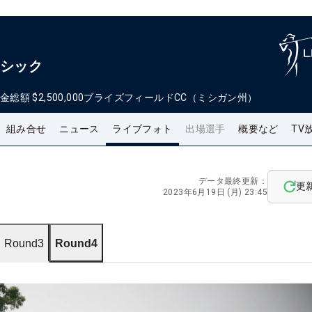
ラシック
金総額
$2,500,000
ブライズフィールドCC（ミシガン州）
組み合せ
ニュース
ライブフォト
出場選手
概要など
TV
データ最終更新：
更
2023年6月19日 (月) 23:45
Round3
Round4