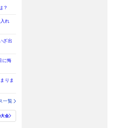
は？
で入れ
いざ出
日に悔
集まりま
ス一覧
の大会