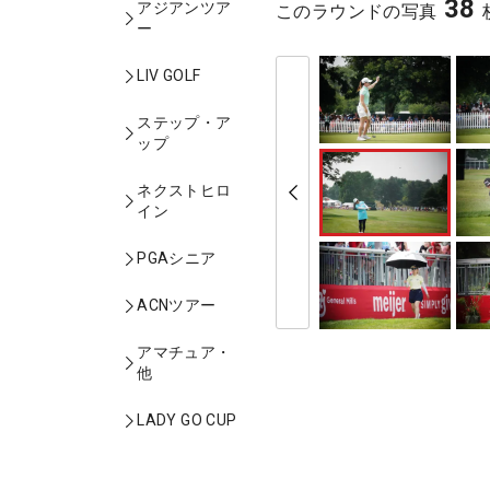
38
アジアンツア
このラウンドの写真
ー
LIV GOLF
ステップ・ア
ップ
ネクストヒロ
イン
PGAシニア
ACNツアー
アマチュア・
他
LADY GO CUP