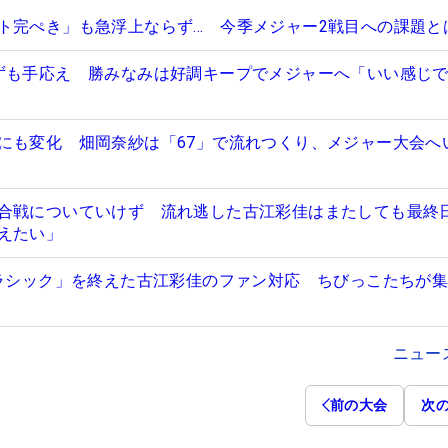
ト完ぺき」も急浮上ならず… 今季メジャー2戦目への課題と
ずも手応え 勝みなみは好調キープでメジャーへ「いい感じ
にも変化 畑岡奈紗は「67」で流れつくり、メジャー大会へ
合戦についていけず 流れ逃した古江彩佳はまたしても最終
えたい」
クラシック」を終えた古江彩佳のファン対応 ちびっこたちが
ニュー
前の大会
次