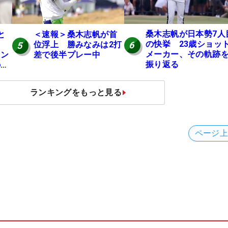
桑木志帆が日本勢7人
と
＜速報＞桑木志帆が首
の快挙 23歳ショッ
位浮上 勝みなみは2打
6
5
メーカー、その軌跡
ャン
差で後半プレー中
振り返る
の全
ランキングをもっと見る
ページ