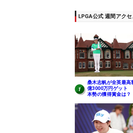
LPGA公式 週間アク
桑木志帆が全英最高
億3000万円ゲット
1
本勢の獲得賞金は？