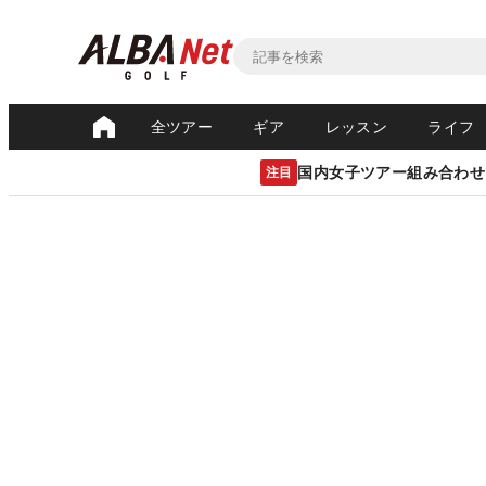
全ツアー
ギア
レッスン
ライフ
国内女子ツアー組み合わせ
注目