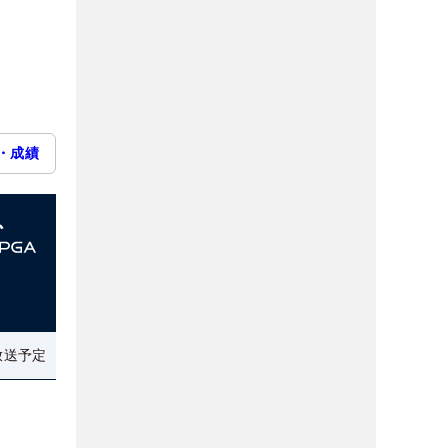
・成績
放送予定