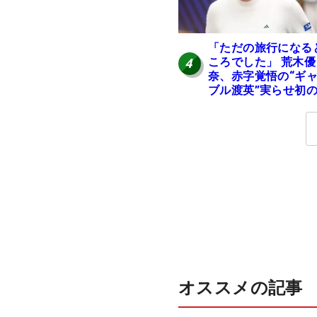
「ただの旅行になる
ころでした」 荒木優
4
奈、赤字覚悟の“ギ
ブル渡英”実らせ初
英へ
オススメの記事