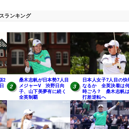
セスランキング
額2
桑木志帆が日本勢7人目
日本人女子7人目の快
 日
メジャーV 渋野日向
なるか 全英決着は
2
3
子、山下美夢有に続く
時ごろ？ 桑木志帆は
全英制覇
打差逆転へ