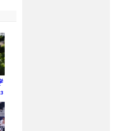
挙
何
3