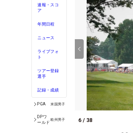
速報・スコ
ア
年間日程
ニュース
ライブフォ
ト
ツアー登録
選手
記録・成績
PGA
米国男子
DPワ
6
/
38
欧州男子
ールド