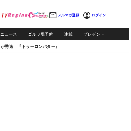
メルマガ登録
ログイン
Sニュース
ゴルフ場予約
連載
プレゼント
感が秀逸 『トゥーロンパター』