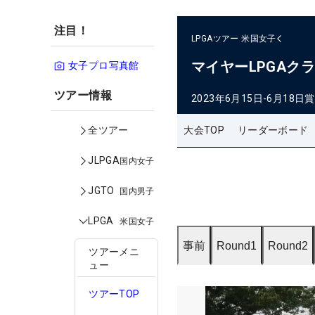
注目！
LPGAツアー
米国女子
マイヤーLPGAク
女子プロ写真館
ツアー情報
2023年6月15日-6月18日
賞
大会TOP
リーダーボード
全ツアー
JLPGA
国内女子
JGTO
国内男子
LPGA
米国女子
事前
Round1
Round2
ツアーメニ
ュー
ツアーTOP