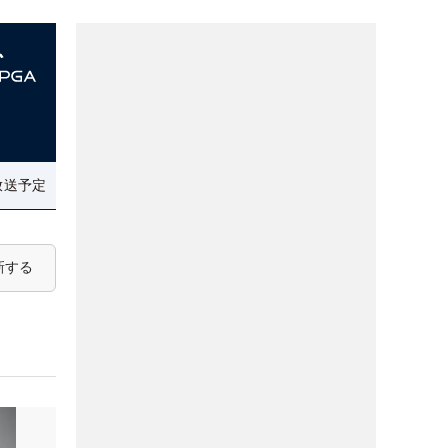
放送予定
新する