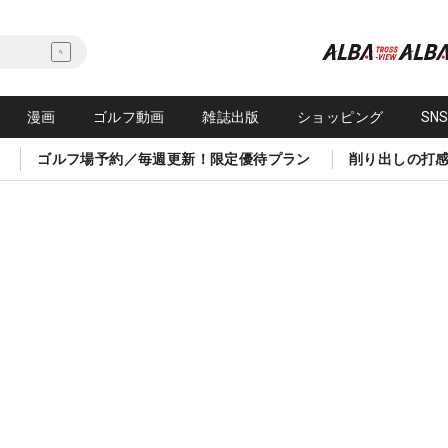
漫画
ゴルフ動画
雑誌出版
ショッピング
SN
ゴルフ場予約／毎週更新！限定優待プラン
削り出しの打