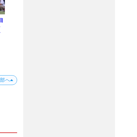
目
ト
を
上部へ