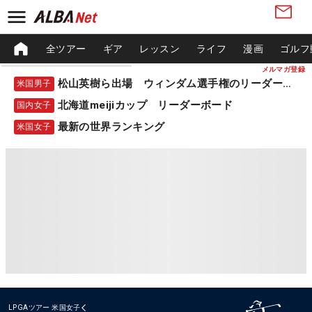
全ツアー
ギア
レッスン
ライフ
漫画
ゴルフ
メルマガ登録
松山英樹ら出場 ウィンダム選手権のリーダーボード
米国男子
北海道meijiカップ リーダーボード
国内女子
最新の世界ランキング
米国女子
LPGAツアー
米国女子