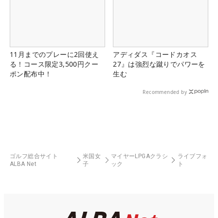
11月までのプレーに2回使え
アディダス『コードカオス
る！コース限定3,500円クー
27』は強烈な蹴りでパワーを
ポン配布中！
生む
Recommended by
ゴルフ総合サイト
米国女
マイヤーLPGAクラシ
ライブフォ
ALBA Net
子
ック
ト