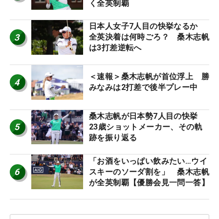
く全英制覇
日本人女子7人目の快挙なるか
3
全英決着は何時ごろ？ 桑木志帆
は3打差逆転へ
＜速報＞桑木志帆が首位浮上 勝
4
みなみは2打差で後半プレー中
桑木志帆が日本勢7人目の快挙
5
23歳ショットメーカー、その軌
跡を振り返る
「お酒をいっぱい飲みたい…ウイ
6
スキーのソーダ割を」 桑木志帆
が全英制覇【優勝会見一問一答】