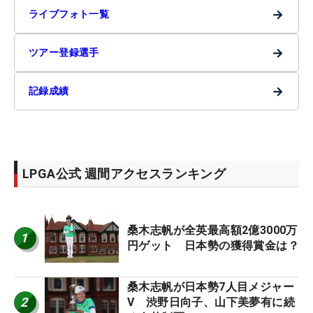
→
ライブフォト一覧
→
ツアー登録選手
→
記録成績
LPGA公式 週間アクセスランキング
桑木志帆が全英最高額2億3000万
1
円ゲット 日本勢の獲得賞金は？
桑木志帆が日本勢7人目メジャー
2
V 渋野日向子、山下美夢有に続