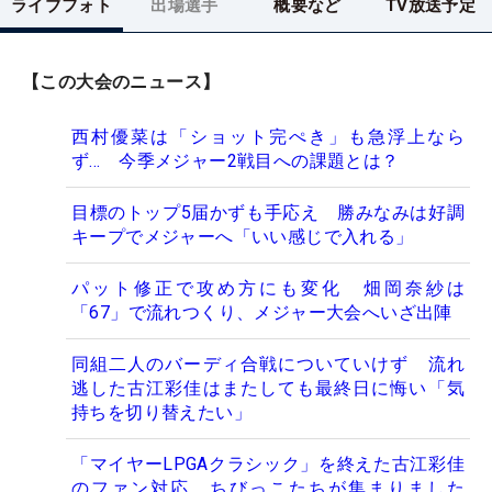
ライブフォト
出場選手
概要など
TV放送予定
【この大会のニュース】
西村優菜は「ショット完ぺき」も急浮上なら
ず… 今季メジャー2戦目への課題とは？
目標のトップ5届かずも手応え 勝みなみは好調
キープでメジャーへ「いい感じで入れる」
パット修正で攻め方にも変化 畑岡奈紗は
「67」で流れつくり、メジャー大会へいざ出陣
同組二人のバーディ合戦についていけず 流れ
逃した古江彩佳はまたしても最終日に悔い「気
持ちを切り替えたい」
「マイヤーLPGAクラシック」を終えた古江彩佳
のファン対応 ちびっこたちが集まりました