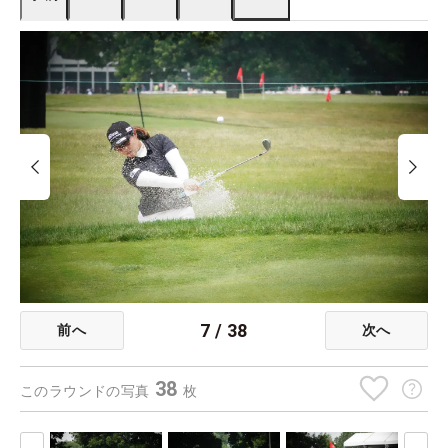
7
/
38
前へ
次へ
38
このラウンドの写真
枚