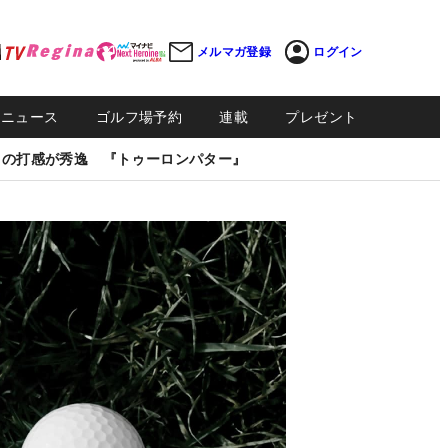
メルマガ登録
ログイン
Sニュース
ゴルフ場予約
連載
プレゼント
しの打感が秀逸 『トゥーロンパター』