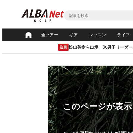
全ツアー
ギア
レッスン
ライフ
松山英樹ら出場 米男子リーダー
注目
このページが表示