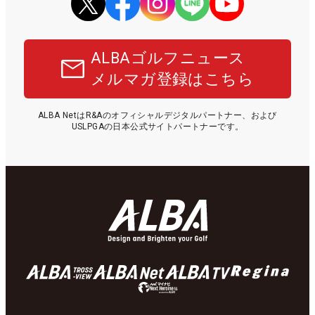
ALBAゴルフニュース
メルマガ登録はこちら
ALBA NetはR&Aのオフィシャルデジタルパートナー、および
USLPGAの日本公式サイトパートナーです。