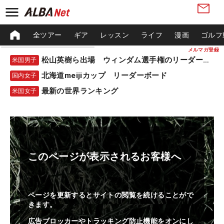
全ツアー
ギア
レッスン
ライフ
漫画
ゴルフ
メルマガ登録
松山英樹ら出場 ウィンダム選手権のリーダーボード
米国男子
北海道meijiカップ リーダーボード
国内女子
最新の世界ランキング
米国女子
このページが表示されるお客様へ
ページを更新するとサイトの閲覧を続けることがで
きます。
広告ブロッカーやトラッキング防止機能をオンにし