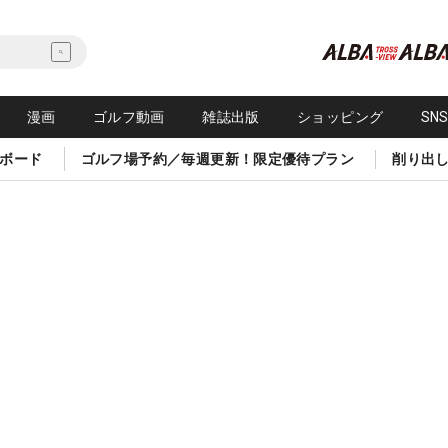
漫画
ゴルフ動画
雑誌出版
ショッピング
SN
ボード
ゴルフ場予約／毎週更新！限定優待プラン
削り出