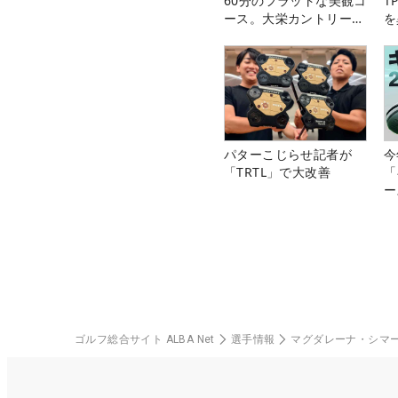
60分のフラットな美観コ
T
ース。大栄カントリー俱
を
楽部（千葉県）
パターこじらせ記者が
今
「TRTL」で大改善
「
ー
ゴルフ総合サイト ALBA Net
選手情報
マグダレーナ・シマ