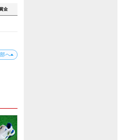
賞金
上部へ