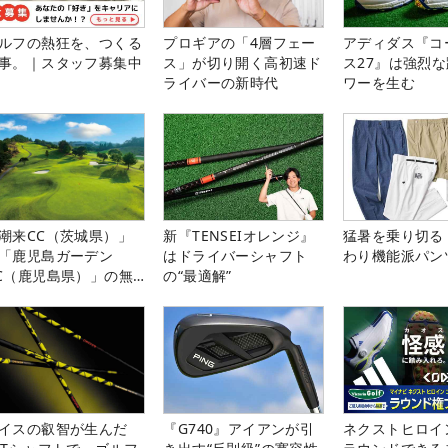
ルフの熱狂を、つくる
プロギアの「4層フェー
アディダス『コ
事。｜スタッフ募集中
ス」が切り開く高初速ド
ス27』は強烈
ライバーの新時代
ワーを生む
潮来CC（茨城県）」
新『TENSEIオレンジ』
猛暑を乗り切る
「鹿児島ガーデン
はドライバーシャフト
わり機能派パン
C（鹿児島県）」の無
の“最適解”
プレー券が当たる！！
イスの叡智が生んだ
『G740』アイアンが引
ネクストヒロイ