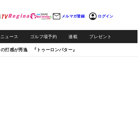
メルマガ登録
ログイン
Sニュース
ゴルフ場予約
連載
プレゼント
しの打感が秀逸 『トゥーロンパター』