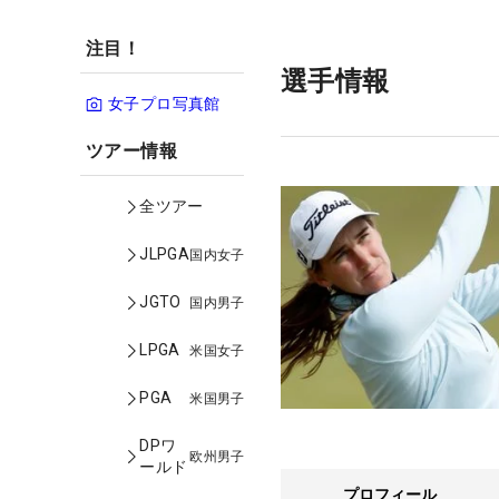
注目！
選手情報
女子プロ写真館
ツアー情報
全ツアー
JLPGA
国内女子
JGTO
国内男子
LPGA
米国女子
PGA
米国男子
DPワ
欧州男子
ールド
プロフィール