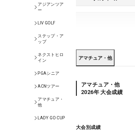
アジアンツア
ー
LIV GOLF
ステップ・ア
ップ
ネクストヒロ
アマチュア・他
イン
PGAシニア
アマチュア・他
ACNツアー
2026
年 大会成績
アマチュア・
他
LADY GO CUP
大会別成績