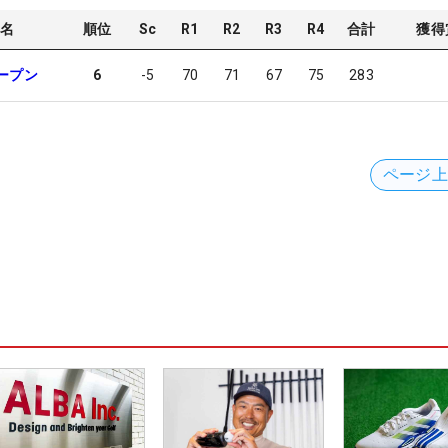
名
順位
Sc
R1
R2
R3
R4
合計
獲得
ープン
6
-5
70
71
67
75
283
ページ