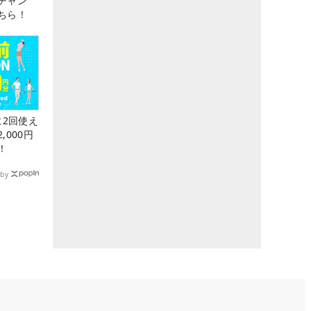
チャン
ちら！
に2回使え
,000円
！
by