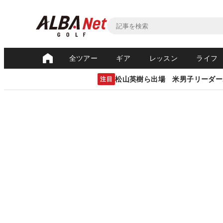
全ツアー
ギア
レッスン
ライフ
松山英樹ら出場 米男子リーダー
注目