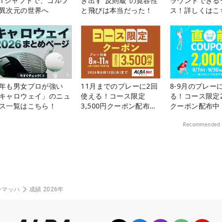
PTシャフトで、ゴルフ
き出す“反則級”の寛容性
ラウンドできる
異次元の世界へ
と飛びは本当だった！
ス！詳しくはこ
年も男女プロが強い
11月までのプレーに2回
8-9月のプレー
キャロウェイ」のニュ
使える！コース限定
る！コース限定2
ス一覧はこちら！
3,500円クーポン配布
クーポン配布中
中！
Recommended 
ーマッハ
成績 2026年