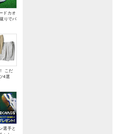
ードカオ
な蹴りでパ
！ こだ
ツ4選
ン選手と