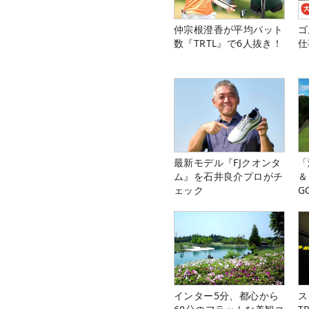
仲宗根澄香が平均パット
ゴ
数『TRTL』で6人抜き！
仕
最新モデル『FJクオンタ
「
ム』を石井良介プロがチ
＆
ェック
G
料
インター5分、都心から
ス