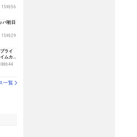
 15時56
ッパ初日
 15時29
プライ
イムカ
開幕！
18時44
ス一覧