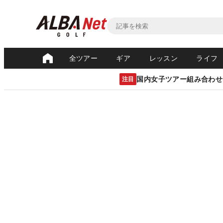
全ツアー
ギア
レッスン
ライフ
国内女子ツアー組み合わせ
注目