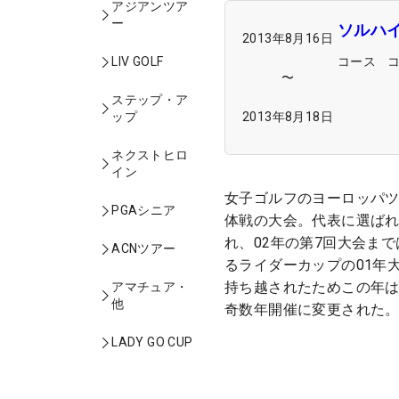
アジアンツア
ー
ソルハ
2013年8月16日
コース
LIV GOLF
〜
ステップ・ア
2013年8月18日
ップ
ネクストヒロ
イン
女子ゴルフのヨーロッパツ
PGAシニア
体戦の大会。代表に選ばれ
れ、02年の第7回大会ま
ACNツアー
るライダーカップの01年
持ち越されたためこの年
アマチュア・
他
奇数年開催に変更された
LADY GO CUP