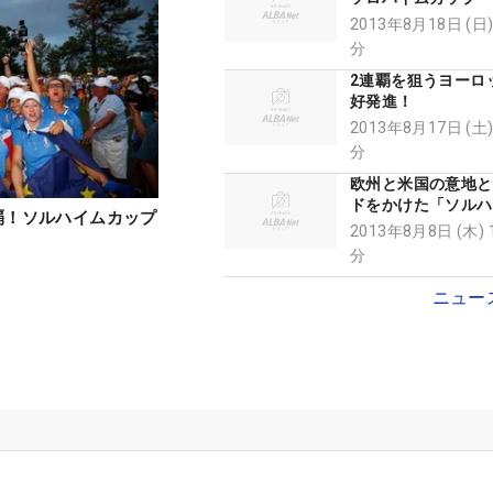
2013年8月18日 (日)
分
2連覇を狙うヨーロ
好発進！
2013年8月17日 (土)
分
欧州と米国の意地と
ドをかけた「ソルハ
覇！ソルハイムカップ
ップ」が16日から
2013年8月8日 (木) 
分
分
ニュー