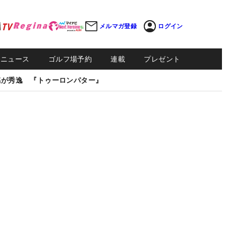
メルマガ登録
ログイン
Sニュース
ゴルフ場予約
連載
プレゼント
感が秀逸 『トゥーロンパター』