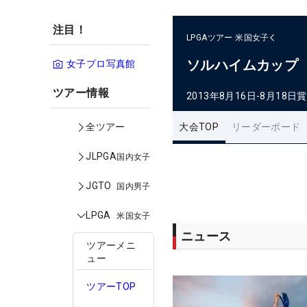
注目！
LPGAツアー
米国女子
ソルハイムカップ
女子プロ写真館
ツアー情報
2013年8月16日-8月18日
賞
大会TOP
リーダーボード
全ツアー
JLPGA
国内女子
JGTO
国内男子
LPGA
米国女子
ニュース
ツアーメニ
ュー
ツアーTOP