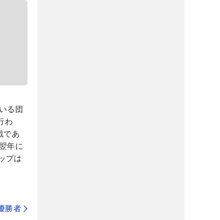
いる団
行わ
戦であ
翌年に
ップは
代優勝者