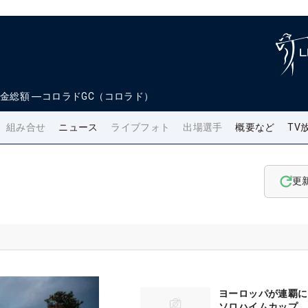
金総額
―
コロラドGC（コロラド）
組み合せ
ニュース
ライブフォト
出場選手
概要など
TV
更
ヨーロッパが連覇に
ソロハイムカップ