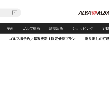
漫画
ゴルフ動画
雑誌出版
ショッピング
SN
ゴルフ場予約／毎週更新！限定優待プラン
削り出しの打