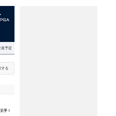
放送予定
新する
王手！