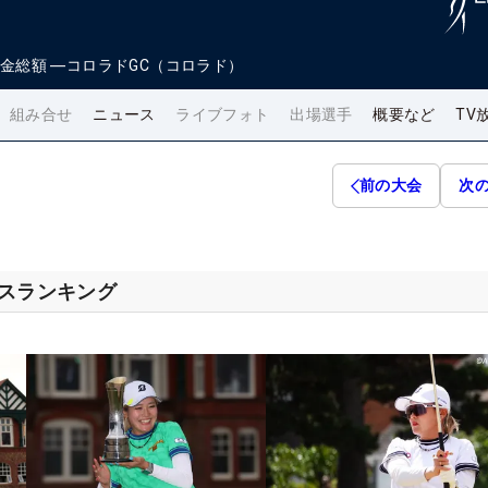
金総額
―
コロラドGC（コロラド）
組み合せ
ニュース
ライブフォト
出場選手
概要など
TV
前の大会
次
セスランキング