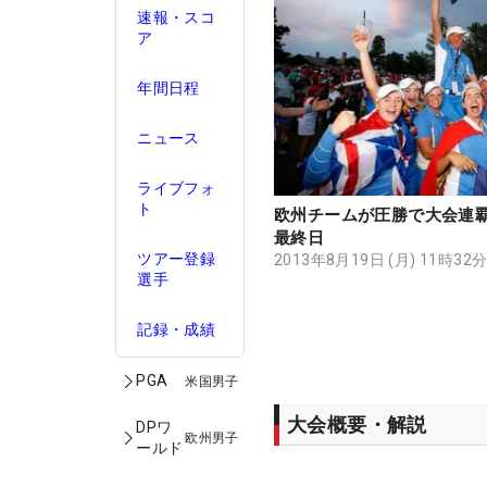
速報・スコ
ア
年間日程
ニュース
ライブフォ
ト
欧州チームが圧勝で大会連
最終日
ツアー登録
2013年8月19日 (月) 11時32
選手
記録・成績
PGA
米国男子
大会概要・解説
DPワ
欧州男子
ールド