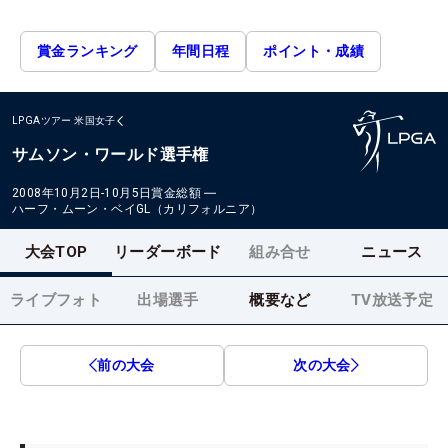
賞金ランキング
年間日程
ポイント・成績
LPGAツアー
米国女子
サムソン・ワールド選手権
2008年10月2日-10月5日
賞金総額
―
ハーフ・ムーン・ベイGL（カリフォルニア）
大会TOP
リーダーボード
組み合せ
ニュース
ライブフォト
出場選手
概要など
TV放送予定
前の大会
次の大会