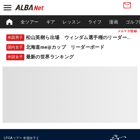
全ツアー
ギア
レッスン
ライフ
漫画
ゴルフ
メルマガ登録
松山英樹ら出場 ウィンダム選手権のリーダーボード
米国男子
北海道meijiカップ リーダーボード
国内女子
最新の世界ランキング
米国女子
LPGAツアー
米国女子