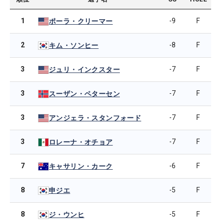
1
-9
F
ポーラ・クリーマー
2
-8
F
キム・ソンヒー
3
-7
F
ジュリ・インクスター
3
-7
F
スーザン・ペターセン
3
-7
F
アンジェラ・スタンフォード
3
-7
F
ロレーナ・オチョア
7
-6
F
キャサリン・カーク
8
-5
F
申ジエ
8
-5
F
ジ・ウンヒ