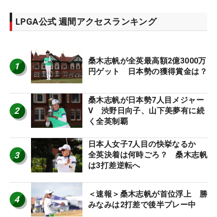
LPGA公式 週間アクセスランキング
桑木志帆が全英最高額2億3000万
1
円ゲット 日本勢の獲得賞金は？
桑木志帆が日本勢7人目メジャー
2
V 渋野日向子、山下美夢有に続
く全英制覇
日本人女子7人目の快挙なるか
3
全英決着は何時ごろ？ 桑木志帆
は3打差逆転へ
＜速報＞桑木志帆が首位浮上 勝
4
みなみは2打差で後半プレー中