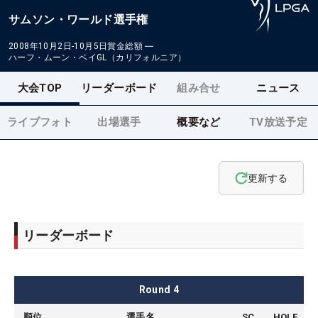
サムソン・ワールド選手権
2008年10月2日-10月5日
賞金総額
―
ハーフ・ムーン・ベイGL（カリフォルニア）
大会TOP
リーダーボード
組み合せ
ニュース
ライブフォト
出場選手
概要など
TV放送予定
更新する
リーダーボード
Round
4
順位
選手名
SC
HOLE