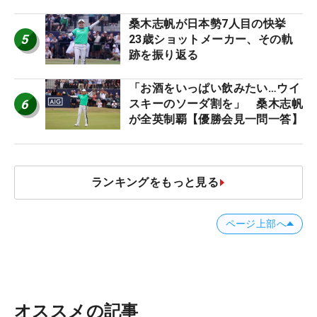
桑木志帆が日本勢7人目の快挙
5
23歳ショットメーカー、その軌
跡を振り返る
「お酒をいっぱい飲みたい…ウイ
6
スキーのソーダ割を」 桑木志帆
が全英制覇【優勝会見一問一答】
ランキングをもっと見る
ページ上部へ
オススメの記事