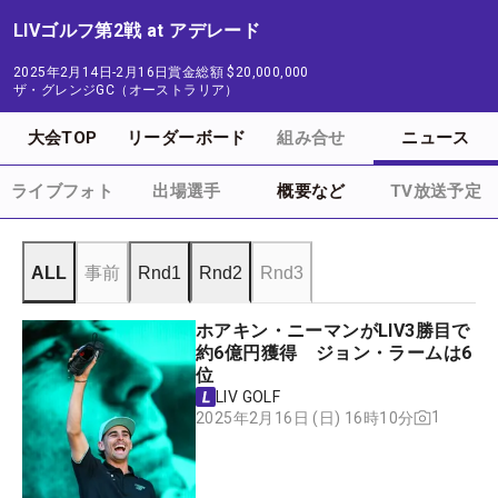
LIVゴルフ第2戦 at アデレード
2025年2月14日-2月16日
賞金総額
$20,000,000
ザ・グレンジGC（オーストラリア）
大会TOP
リーダーボード
組み合せ
ニュース
ライブフォト
出場選手
概要など
TV放送予定
ALL
事前
Rnd1
Rnd2
Rnd3
ホアキン・ニーマンがLIV3勝目で
約6億円獲得 ジョン・ラームは6
位
LIV GOLF
1
2025年2月16日 (日) 16時10分