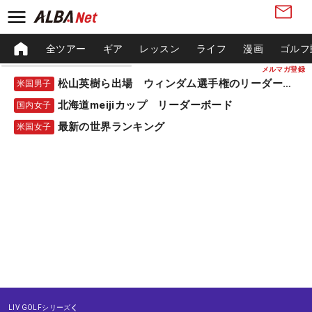
全ツアー
ギア
レッスン
ライフ
漫画
ゴルフ
メルマガ登録
松山英樹ら出場 ウィンダム選手権のリーダーボード
米国男子
北海道meijiカップ リーダーボード
国内女子
最新の世界ランキング
米国女子
LIV GOLFシリーズ