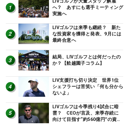
LIVゴルフが大量スタッフ解雇
1
へ？ あすにも選手ミーティング
実施へ
LIVゴルフは来季も継続？ 新た
2
な投資家を獲得と発表、9月には
最終合意へ
結局、LIVゴルフとは何だったの
3
か？【舩越園子コラム】
LIV支援打ち切り決定 世界1位
4
シェフラーは苦笑い「何も分から
ないよ」
LIVゴルフは今季残り4試合に暗
5
雲？ CEOが言及、来季存続に
向けて目指す“約560億円”の資金
調達