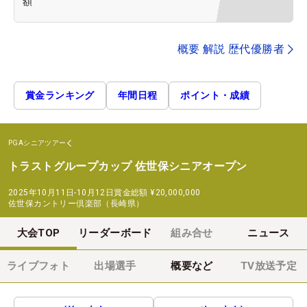
額
概要 解説 歴代優勝者
賞金ランキング
年間日程
ポイント・成績
PGAシニアツアー
トラストグループカップ 佐世保シニアオープン
2025年10月11日-10月12日
賞金総額
¥20,000,000
佐世保カントリー倶楽部（長崎県）
大会TOP
リーダーボード
組み合せ
ニュース
ライブフォト
出場選手
概要など
TV放送予定