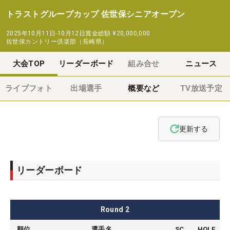
トラストグループカップ 佐世保シニアオープン
2025年10月11日-10月12日
賞金総額
¥20,000,000
佐世保カントリー倶楽部（長崎県）
大会TOP
リーダーボード
組み合せ
ニュース
ライブフォト
出場選手
概要など
TV放送予定
更新する
リーダーボード
Round
2
順位
選手名
SC
HOLE