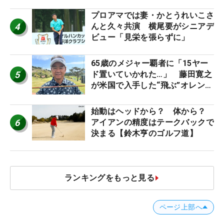
スなだけに」【勝者のギア】
プロアマでは妻・かとうれいこさ
4
んと久々共演 横尾要がシニアデ
ビュー「見栄を張らずに」
65歳のメジャー覇者に「15ヤー
5
ド置いていかれた…」 藤田寛之
が米国で入手した“飛ぶ”オレンジ
シャフトは米シニア使用率2位
始動はヘッドから？ 体から？
6
アイアンの精度はテークバックで
決まる【鈴木亨のゴルフ道】
ランキングをもっと見る
ページ上部へ