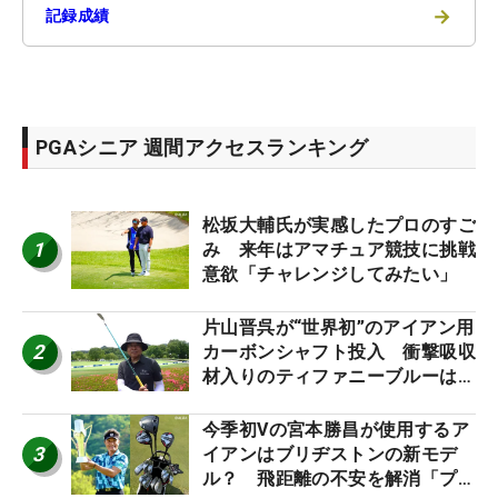
→
記録成績
PGAシニア 週間アクセスランキング
松坂大輔氏が実感したプロのすご
1
み 来年はアマチュア競技に挑戦
意欲「チャレンジしてみたい」
片山晋呉が“世界初”のアイアン用
2
カーボンシャフト投入 衝撃吸収
材入りのティファニーブルーは
「体にやさしい」
今季初Vの宮本勝昌が使用するア
3
イアンはブリヂストンの新モデ
ル？ 飛距離の不安を解消「プラ