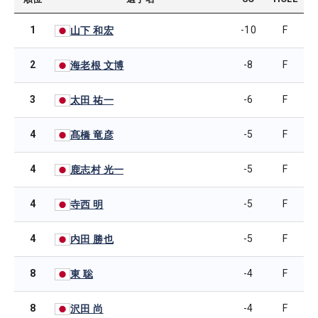
1
-10
F
山下 和宏
2
-8
F
海老根 文博
3
-6
F
太田 祐一
4
-5
F
髙橋 竜彦
4
-5
F
鹿志村 光一
4
-5
F
寺西 明
4
-5
F
内田 勝也
8
-4
F
東 聡
8
-4
F
沢田 尚