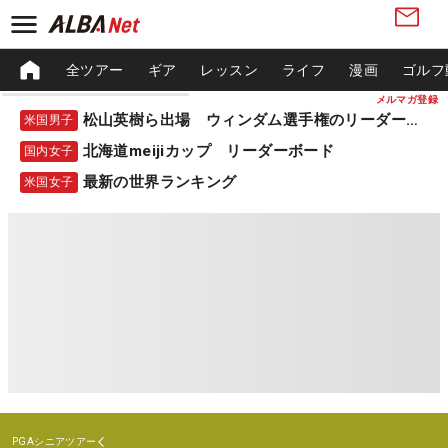
全ツアー
ギア
レッスン
ライフ
漫画
ゴルフ
メルマガ登録
松山英樹ら出場 ウィンダム選手権のリーダーボード
米国男子
北海道meijiカップ リーダーボード
国内女子
最新の世界ランキング
米国女子
PGAシニアツアー