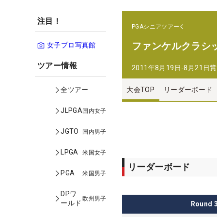
注目！
PGAシニアツアー
ファンケルクラシ
女子プロ写真館
ツアー情報
2011年8月19日-8月21日
賞
大会TOP
リーダーボード
全ツアー
JLPGA
国内女子
JGTO
国内男子
LPGA
米国女子
リーダーボード
PGA
米国男子
DPワ
欧州男子
ールド
Round