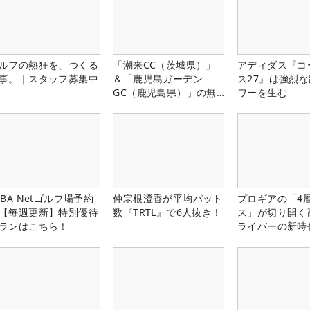
ルフの熱狂を、つくる
「潮来CC（茨城県）」
アディダス『コ
事。｜スタッフ募集中
＆「鹿児島ガーデン
ス27』は強烈
GC（鹿児島県）」の無
ワーを生む
料プレー券が当たる！！
LBA Netゴルフ場予約
仲宗根澄香が平均パット
プロギアの「4
【毎週更新】特別優待
数『TRTL』で6人抜き！
ス」が切り開く
ランはこちら！
ライバーの新時