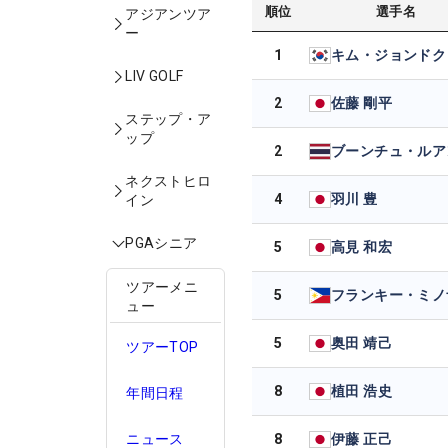
順位
選手名
アジアンツア
ー
1
キム・ジョンドク
LIV GOLF
2
佐藤 剛平
ステップ・ア
ップ
2
ネクストヒロ
4
羽川 豊
イン
PGAシニア
5
高見 和宏
ツアーメニ
5
フランキー・ミノ
ュー
5
奥田 靖己
ツアーTOP
8
植田 浩史
年間日程
8
伊藤 正己
ニュース