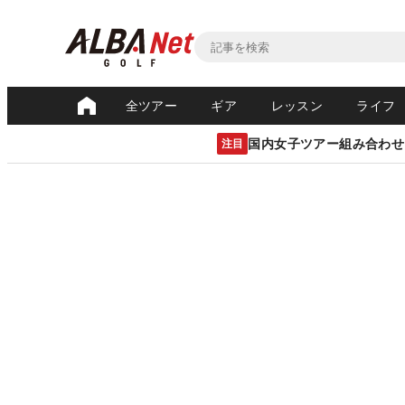
全ツアー
ギア
レッスン
ライフ
国内女子ツアー組み合わせ
注目