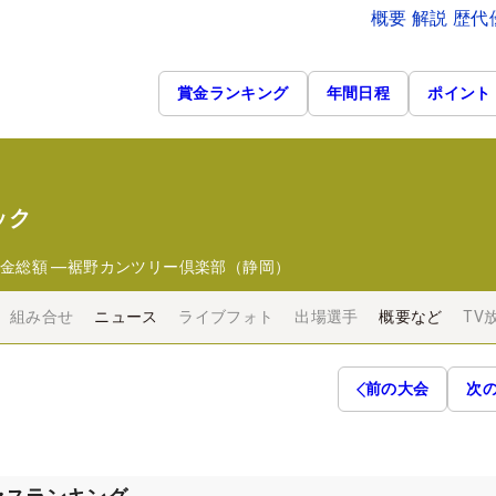
概要 解説 歴
賞金ランキング
年間日程
ポイント
ック
金総額
―
裾野カンツリー倶楽部（静岡）
組み合せ
ニュース
ライブフォト
出場選手
概要など
TV
前の大会
次