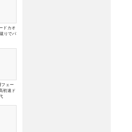
ードカオ
な蹴りでパ
層フェー
高初速ド
代