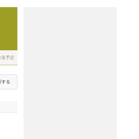
放送予定
新する