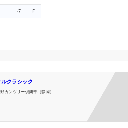
-7
F
ケルクラシック
裾野カンツリー倶楽部（静岡）