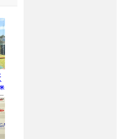
に
か
米
オ
シ