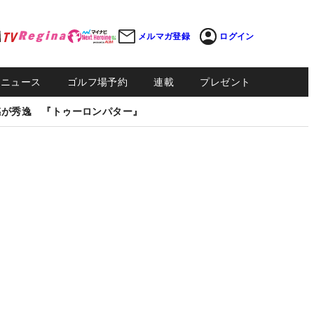
メルマガ登録
ログイン
Sニュース
ゴルフ場予約
連載
プレゼント
感が秀逸 『トゥーロンパター』