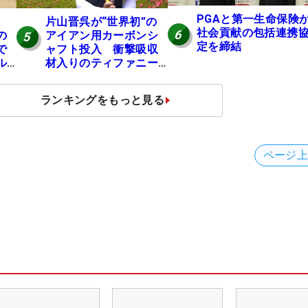
PGAと第一生命保険
？
片山晋呉が“世界初”の
社会貢献の包括連携
6
の
アイアン用カーボンシ
5
定を締結
で
ャフト投入 衝撃吸収
ル
材入りのティファニー
ブルーは「体にやさし
い」
ランキングをもっと見る
ページ