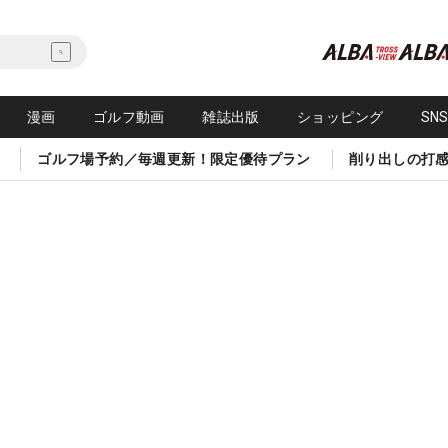
漫画
ゴルフ動画
雑誌出版
ショッピング
SN
ゴルフ場予約／毎週更新！限定優待プラン
削り出しの打