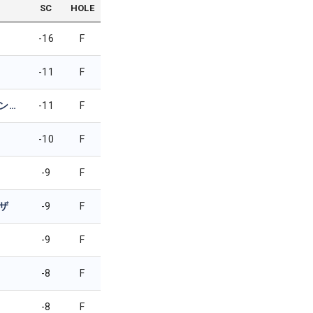
SC
HOLE
-16
F
-11
F
ブーンチュ・ルアンキット
-11
F
-10
F
-9
F
ザ
-9
F
-9
F
-8
F
-8
F