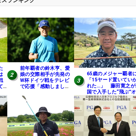
セスランキング
た
前年覇者の鈴木亨、愛
65歳のメジャー覇者
は
娘の交際相手が先発の
2
「15ヤード置いてい
3
戦
W杯ドイツ戦をテレビ
れた…」 藤田寛之が
て
で応援「感動しまし
国で入手した“飛ぶ”
た」
レンジシャフトは米
ニア使用率2位