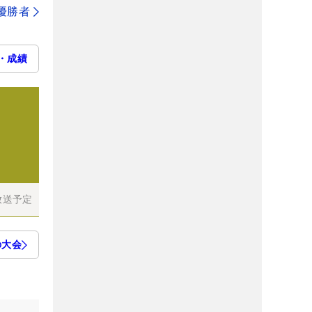
代優勝者
・成績
放送予定
の大会