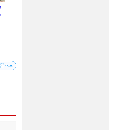
が
協
上部へ