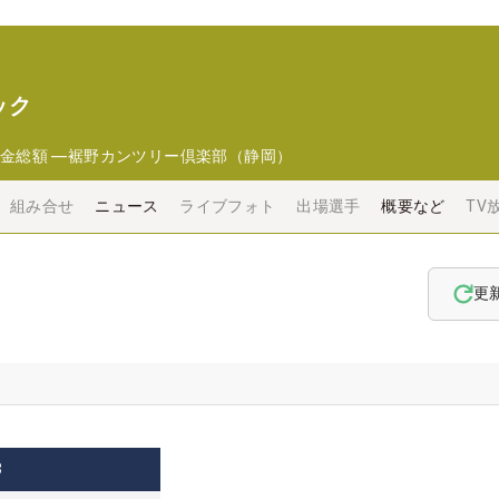
ック
金総額
―
裾野カンツリー倶楽部（静岡）
組み合せ
ニュース
ライブフォト
出場選手
概要など
TV
更
3