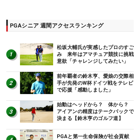
PGAシニア 週間アクセスランキング
松坂大輔氏が実感したプロのすご
1
み 来年はアマチュア競技に挑戦
意欲「チャレンジしてみたい」
前年覇者の鈴木亨、愛娘の交際相
2
手が先発のW杯ドイツ戦をテレビ
で応援「感動しました」
始動はヘッドから？ 体から？
3
アイアンの精度はテークバックで
決まる【鈴木亨のゴルフ道】
PGAと第一生命保険が社会貢献
4