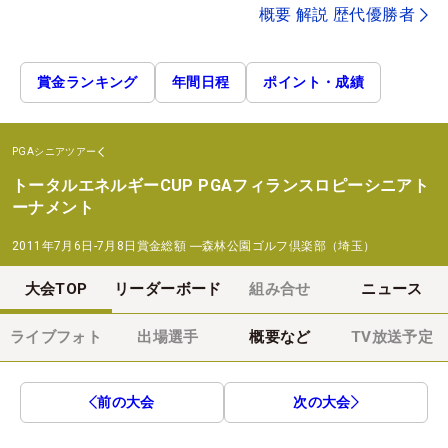
概要 解説 歴代優勝者
賞金ランキング
年間日程
ポイント・成績
PGAシニアツアー
トータルエネルギーCUP PGAフィランスロピーシニアト
ーナメント
2011年7月6日-7月8日
賞金総額
―
森林公園ゴルフ倶楽部（埼玉）
大会TOP
リーダーボード
組み合せ
ニュース
ライブフォト
出場選手
概要など
TV放送予定
前の大会
次の大会