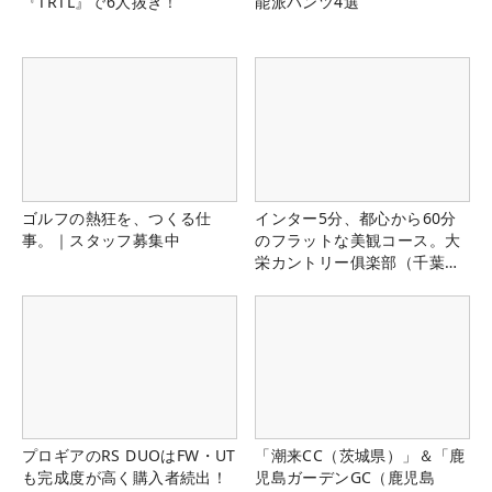
『TRTL』で6人抜き！
能派パンツ4選
ゴルフの熱狂を、つくる仕
インター5分、都心から60分
事。｜スタッフ募集中
のフラットな美観コース。大
栄カントリー俱楽部（千葉
県）
プロギアのRS DUOはFW・UT
「潮来CC（茨城県）」＆「鹿
も完成度が高く購入者続出！
児島ガーデンGC（鹿児島