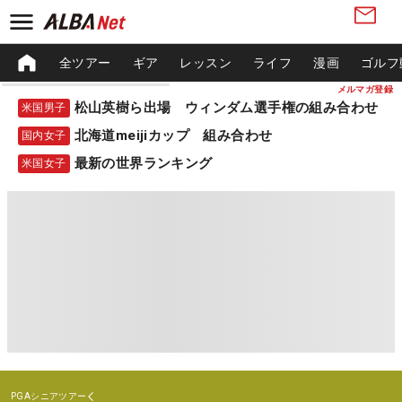
全ツアー
ギア
レッスン
ライフ
漫画
ゴルフ
メルマガ登録
松山英樹ら出場 ウィンダム選手権の組み合わせ
米国男子
北海道meijiカップ 組み合わせ
国内女子
最新の世界ランキング
米国女子
PGAシニアツアー