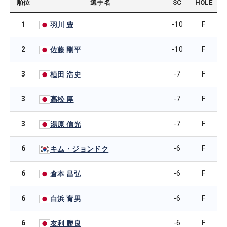
順位
選手名
SC
HOLE
1
-10
F
羽川 豊
2
-10
F
佐藤 剛平
3
-7
F
植田 浩史
3
-7
F
高松 厚
3
-7
F
湯原 信光
6
-6
F
キム・ジョンドク
6
-6
F
倉本 昌弘
6
-6
F
白浜 育男
6
-6
F
友利 勝良