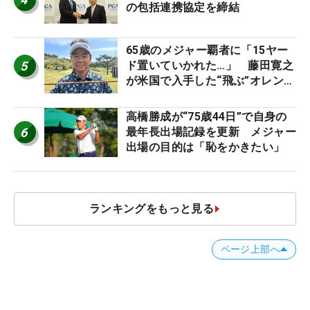
の包括連携協定を締結
65歳のメジャー覇者に「15ヤー
5
ド置いていかれた…」 藤田寛之
が米国で入手した“飛ぶ”オレンジ
シャフトは米シニア使用率2位
高橋勝成が“75歳44日”で自身の
6
最年長出場記録を更新 メジャー
出場の目的は「恥をかきたい」
ランキングをもっと見る
ページ上部へ