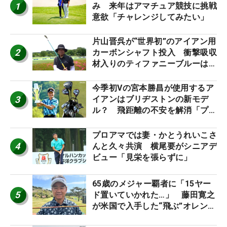
1
み 来年はアマチュア競技に挑戦
意欲「チャレンジしてみたい」
片山晋呉が“世界初”のアイアン用
2
カーボンシャフト投入 衝撃吸収
材入りのティファニーブルーは
「体にやさしい」
今季初Vの宮本勝昌が使用するア
3
イアンはブリヂストンの新モデ
ル？ 飛距離の不安を解消「プラ
スなだけに」【勝者のギア】
プロアマでは妻・かとうれいこさ
4
んと久々共演 横尾要がシニアデ
ビュー「見栄を張らずに」
65歳のメジャー覇者に「15ヤー
5
ド置いていかれた…」 藤田寛之
が米国で入手した“飛ぶ”オレンジ
シャフトは米シニア使用率2位