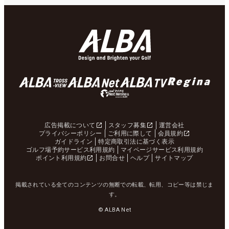
広告掲載について
スタッフ募集
運営会社
プライバシーポリシー
ご利用に際して
会員規約
ガイドライン
特定商取引法に基づく表示
ゴルフ場予約サービス利用規約
マイページサービス利用規約
ポイント利用規約
お問合せ
ヘルプ
サイトマップ
掲載されている全てのコンテンツの無断での転載、転用、コピー等は禁じま
す。
© ALBA Net