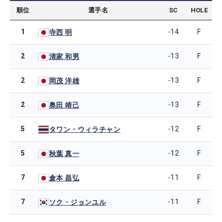
順位
選手名
SC
HOLE
1
-14
F
寺西 明
2
-13
F
清家 和男
2
-13
F
岡茂 洋雄
2
-13
F
奥田 靖己
5
-12
F
タワン・ウィラチャン
5
-12
F
秋葉 真一
7
-11
F
倉本 昌弘
7
-11
F
ソク・ジョンユル