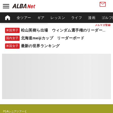
全ツアー
ギア
レッスン
ライフ
漫画
ゴルフ
メルマガ登録
松山英樹ら出場 ウィンダム選手権のリーダーボード
米国男子
北海道meijiカップ リーダーボード
国内女子
最新の世界ランキング
米国女子
PGAシニアツアー