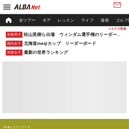
全ツアー
ギア
レッスン
ライフ
漫画
ゴルフ
メルマガ登録
松山英樹ら出場 ウィンダム選手権のリーダーボード
米国男子
北海道meijiカップ リーダーボード
国内女子
最新の世界ランキング
米国女子
PGAシニアツアー