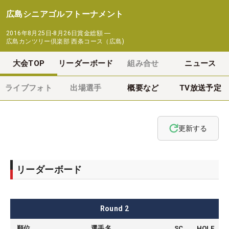
広島シニアゴルフトーナメント
2016年8月25日-8月26日
賞金総額
―
広島カンツリー倶楽部 西条コース（広島)
大会TOP
リーダーボード
組み合せ
ニュース
ライブフォト
出場選手
概要など
TV放送予定
更新する
リーダーボード
Round
2
順位
選手名
SC
HOLE