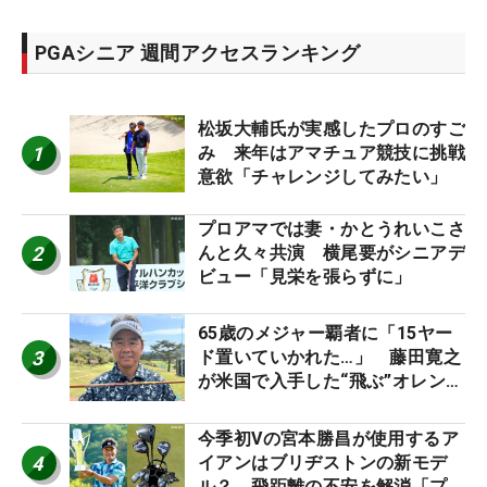
PGAシニア 週間アクセスランキング
松坂大輔氏が実感したプロのすご
1
み 来年はアマチュア競技に挑戦
意欲「チャレンジしてみたい」
プロアマでは妻・かとうれいこさ
2
んと久々共演 横尾要がシニアデ
ビュー「見栄を張らずに」
65歳のメジャー覇者に「15ヤー
3
ド置いていかれた…」 藤田寛之
が米国で入手した“飛ぶ”オレンジ
シャフトは米シニア使用率2位
今季初Vの宮本勝昌が使用するア
4
イアンはブリヂストンの新モデ
ル？ 飛距離の不安を解消「プラ