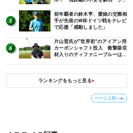
スなだけに」【勝者のギア】
前年覇者の鈴木亨、愛娘の交際相
5
手が先発のW杯ドイツ戦をテレビ
で応援「感動しました」
片山晋呉が“世界初”のアイアン用
6
カーボンシャフト投入 衝撃吸収
材入りのティファニーブルーは
「体にやさしい」
ランキングをもっと見る
ページ上部へ