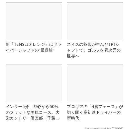
新『TENSEIオレンジ』はドラ
スイスの叡智が生んだTPTシ
イバーシャフトの“最適解”
ャフトで、ゴルフを異次元の
世界へ
インター5分、都心から60分
プロギアの「4層フェース」が
のフラットな美観コース。大
切り開く高初速ドライバーの
栄カントリー俱楽部（千葉
新時代
県）
Recommended by