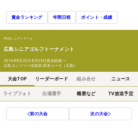
賞金ランキング
年間日程
ポイント・成績
PGAシニアツアー
広島シニアゴルフトーナメント
2016年8月25日-8月26日
賞金総額
―
広島カンツリー倶楽部 西条コース（広島)
大会TOP
リーダーボード
組み合せ
ニュース
ライブフォト
出場選手
概要など
TV放送予定
前の大会
次の大会