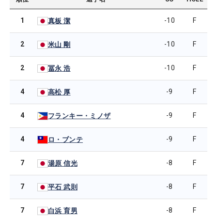
1
-10
F
真板 潔
2
-10
F
米山 剛
2
-10
F
冨永 浩
4
-9
F
高松 厚
4
-9
F
フランキー・ミノザ
4
-9
F
ロ・ブンテ
7
-8
F
湯原 信光
7
-8
F
平石 武則
7
-8
F
白浜 育男