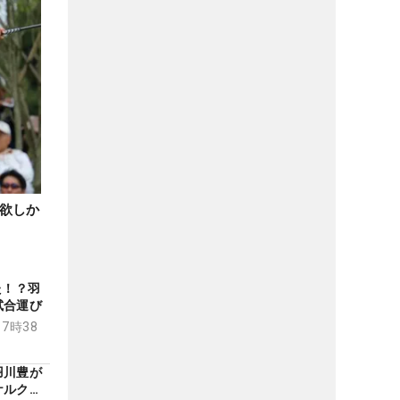
欲しか
た！？羽
試合運び
17時38
羽川豊が
ケルクラ