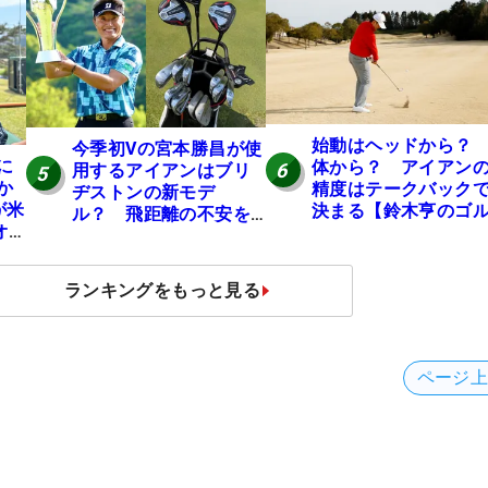
始動はヘッドから
今季初Vの宮本勝昌が使
に
体から？ アイアン
6
用するアイアンはブリ
5
か
精度はテークバック
ヂストンの新モデ
が米
決まる【鈴木亨のゴ
ル？ 飛距離の不安を
オ
フ道】
解消「プラスなだけ
シ
に」【勝者のギア】
ランキングをもっと見る
ページ