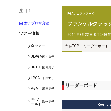
注目！
PGAシニアツアー
ファンケルクラッシ
女子プロ写真館
ツアー情報
2014年8月22日-8月24日
賞
大会TOP
リーダーボード
全ツアー
JLPGA
国内女子
JGTO
国内男子
LPGA
米国女子
リーダーボード
PGA
米国男子
DPワ
欧州男子
ールド
Round