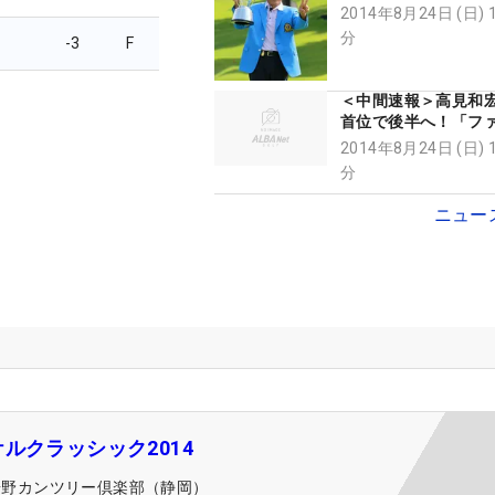
シック」
2014年8月24日 (日) 
分
-3
F
＜中間速報＞高見和
首位で後半へ！「フ
クラシック」
2014年8月24日 (日) 
分
ニュー
ルクラッシック2014
裾野カンツリー倶楽部（静岡）