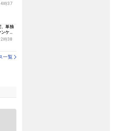
14時37
宏、単独
ァンケル
12時38
ス一覧