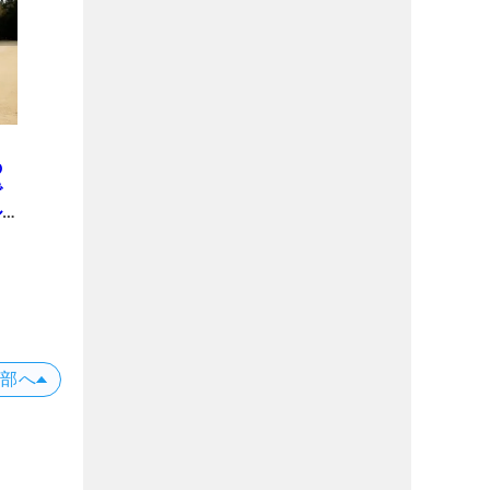
？
の
で
ル
上部へ