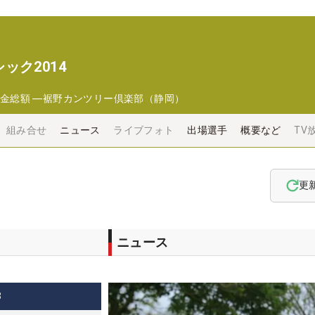
ック2014
金総額
―
裾野カンツリー倶楽部（静岡）
組み合せ
ニュース
ライブフォト
出場選手
概要など
TV
更
ニュース
3