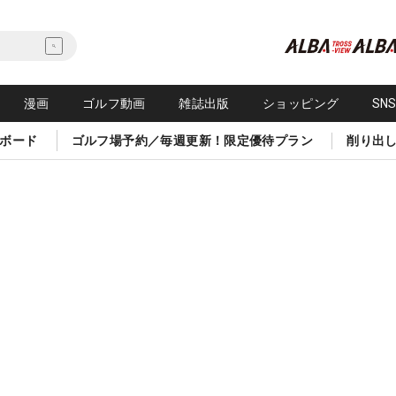
漫画
ゴルフ動画
雑誌出版
ショッピング
SN
ボード
ゴルフ場予約／毎週更新！限定優待プラン
削り出