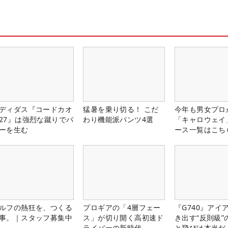
ディダス『コードカオ
猛暑を乗り切る！ こだ
今年も男女プロ
27』は強烈な蹴りでパ
わり機能派パンツ4選
「キャロウェイ
ーを生む
ース一覧はこち
ルフの熱狂を、つくる
プロギアの「4層フェー
『G740』アイ
事。｜スタッフ募集中
ス」が切り開く高初速ド
き出す“反則級”
ライバーの新時代
と飛びは本当だ