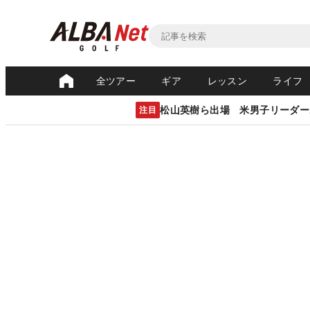
全ツアー
ギア
レッスン
ライフ
松山英樹ら出場 米男子リーダー
注目