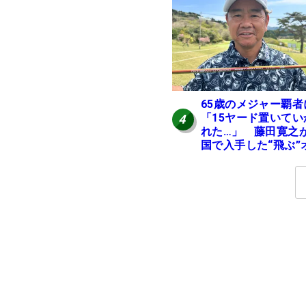
65歳のメジャー覇者
「15ヤード置いてい
4
れた…」 藤田寛之
国で入手した“飛ぶ”
レンジシャフトは米
ニア使用率2位