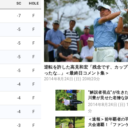
SC
HOLE
-7
F
-5
F
-5
F
-5
F
逆転を許した高見和宏「残念です、カップ
-5
F
ったな…」＜最終日コメント集＞
2014年8月24日 (日) 20時20分
-4
F
“解説者視点”が生き
川豊が見せた老獪な
-4
F
2014年8月24日 (日) 
分
-4
F
＜速報＞前年覇者の
大会連覇！「ファン
-3
F