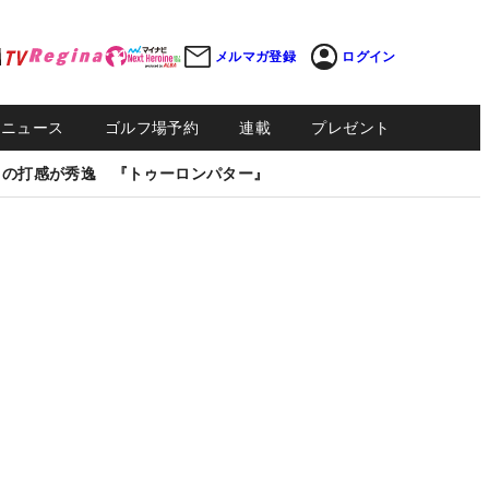
メルマガ登録
ログイン
Sニュース
ゴルフ場予約
連載
プレゼント
しの打感が秀逸 『トゥーロンパター』