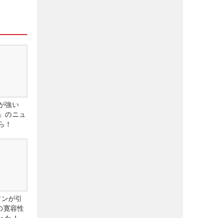
が強い
」のニュ
ら！
アンが引
の寛容性
った！