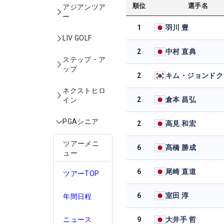
順位
選手名
アジアンツア
ー
1
羽川 豊
LIV GOLF
2
中村 直典
ステップ・ア
ップ
2
キム・ジョンドク
ネクストヒロ
2
倉本 昌弘
イン
PGAシニア
2
高見 和宏
ツアーメニ
6
髙橋 勝成
ュー
6
尾崎 直道
ツアーTOP
6
室田 淳
年間日程
9
大井手 哲
ニュース