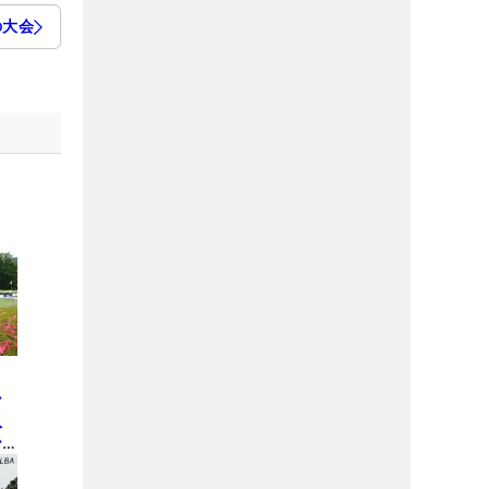
の大会
の
シ
収
ー
し