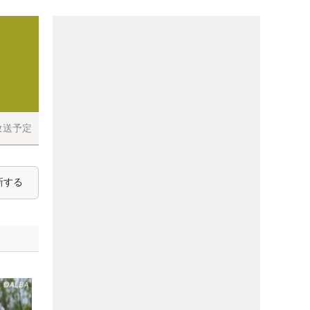
放送予定
新する