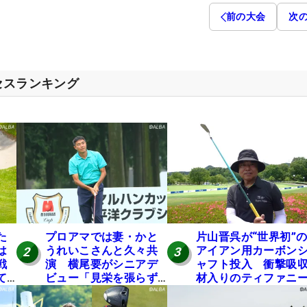
前の大会
次
セスランキング
た
プロアマでは妻・かと
片山晋呉が“世界初”
は
うれいこさんと久々共
アイアン用カーボン
2
3
戦
演 横尾要がシニアデ
ャフト投入 衝撃吸
て
ビュー「見栄を張らず
材入りのティファニ
に」
ブルーは「体にやさ
い」