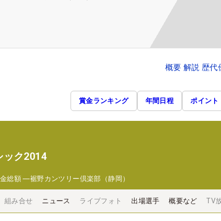
概要 解説 歴
賞金ランキング
年間日程
ポイント
ック2014
金総額
―
裾野カンツリー倶楽部（静岡）
組み合せ
ニュース
ライブフォト
出場選手
概要など
TV