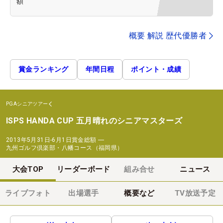
額
概要 解説 歴代優勝者
賞金ランキング
年間日程
ポイント・成績
PGAシニアツアー
ISPS HANDA CUP 五月晴れのシニアマスターズ
2013年5月31日-6月1日
賞金総額
―
九州ゴルフ倶楽部・八幡コース（福岡県）
大会TOP
リーダーボード
組み合せ
ニュース
ライブフォト
出場選手
概要など
TV放送予定