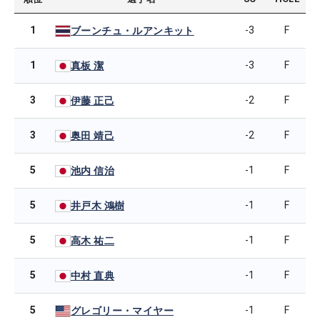
1
-3
F
ブーンチュ・ルアンキット
1
-3
F
真板 潔
3
-2
F
伊藤 正己
3
-2
F
奥田 靖己
5
-1
F
池内 信治
5
-1
F
井戸木 鴻樹
5
-1
F
高木 祐二
5
-1
F
中村 直典
5
-1
F
グレゴリー・マイヤー