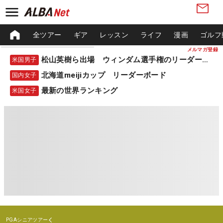
全ツアー
ギア
レッスン
ライフ
漫画
ゴルフ
メルマガ登録
松山英樹ら出場 ウィンダム選手権のリーダーボード
米国男子
北海道meijiカップ リーダーボード
国内女子
最新の世界ランキング
米国女子
PGAシニアツアー