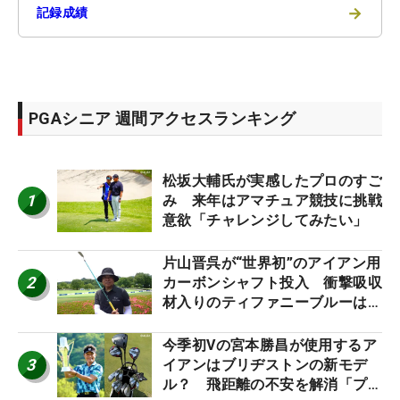
→
記録成績
PGAシニア 週間アクセスランキング
松坂大輔氏が実感したプロのすご
1
み 来年はアマチュア競技に挑戦
意欲「チャレンジしてみたい」
片山晋呉が“世界初”のアイアン用
2
カーボンシャフト投入 衝撃吸収
材入りのティファニーブルーは
「体にやさしい」
今季初Vの宮本勝昌が使用するア
3
イアンはブリヂストンの新モデ
ル？ 飛距離の不安を解消「プラ