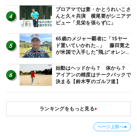
スなだけに」【勝者のギア】
プロアマでは妻・かとうれいこさ
4
んと久々共演 横尾要がシニアデ
ビュー「見栄を張らずに」
65歳のメジャー覇者に「15ヤー
5
ド置いていかれた…」 藤田寛之
が米国で入手した“飛ぶ”オレンジ
シャフトは米シニア使用率2位
始動はヘッドから？ 体から？
6
アイアンの精度はテークバックで
決まる【鈴木亨のゴルフ道】
ランキングをもっと見る
ページ上部へ