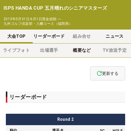
ISPS HANDA CUP 五月晴れのシニアマスターズ
2013年5月31日-6月1日
賞金総額
―
九州ゴルフ倶楽部・八幡コース（福岡県）
大会TOP
リーダーボード
組み合せ
ニュース
ライブフォト
出場選手
概要など
TV放送予定
更新する
リーダーボード
Round
2
順位
選手名
SC
HOLE