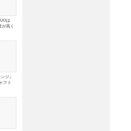
DUOは
度が高く
レンジ』
ャフト