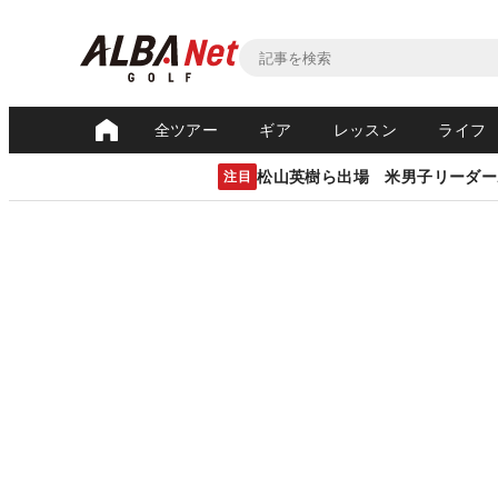
全ツアー
ギア
レッスン
ライフ
松山英樹ら出場 米男子リーダー
注目