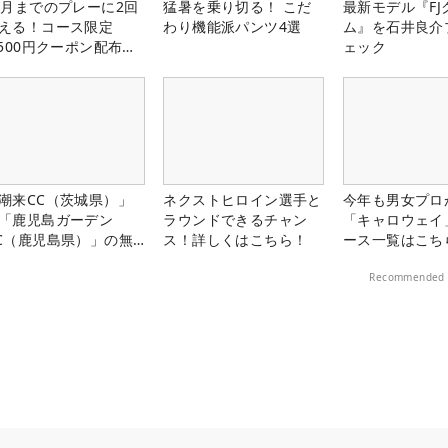
1月までのプレーに2回
猛暑を乗り切る！ こだ
最新モデル『FJ
える！コース限定
わり機能派パンツ4選
ム』を石井良介
,500円クーポン配布
ェック
！
潮来CC（茨城県）」
ネクストヒロイン選手と
今年も男女プロ
「鹿児島ガーデン
ラウンドできるチャン
「キャロウェイ
C（鹿児島県）」の無
ス！詳しくはこちら！
ース一覧はこち
プレー券が当たる！！
Recommended 