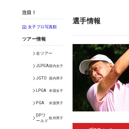
注目！
選手情報
女子プロ写真館
ツアー情報
全ツアー
JLPGA
国内女子
JGTO
国内男子
LPGA
米国女子
PGA
米国男子
DPワ
欧州男子
ールド