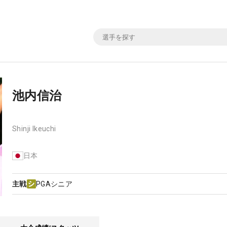
池内信治
Shinji Ikeuchi
日本
主戦
PGAシニア