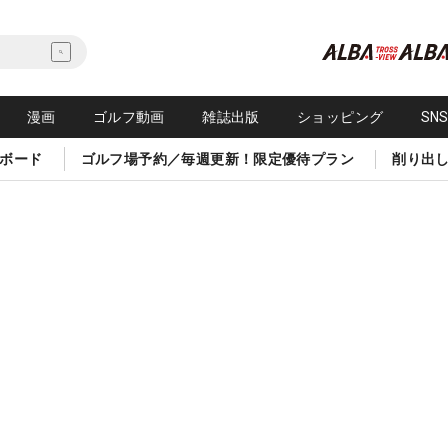
漫画
ゴルフ動画
雑誌出版
ショッピング
SN
ボード
ゴルフ場予約／毎週更新！限定優待プラン
削り出