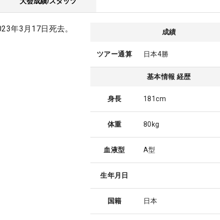
大会成績/スタッツ
023年3月17日死去。
成績
ツアー通算
日本4勝
基本情報 経歴
身長
181cm
体重
80kg
血液型
A型
生年月日
国籍
日本