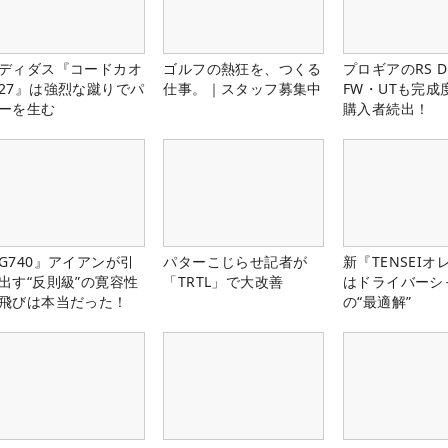
ディダス『コードカオ
ゴルフの熱狂を、つくる
プロギアのRS 
27』は強烈な蹴りでパ
仕事。｜スタッフ募集中
FW・UTも完成
ーを生む
購入者続出！
G740』アイアンが引
パターこじらせ記者が
新『TENSEIオ
出す“反則級”の寛容性
「TRTL」で大改善
はドライバーシ
飛びは本当だった！
の“最適解”