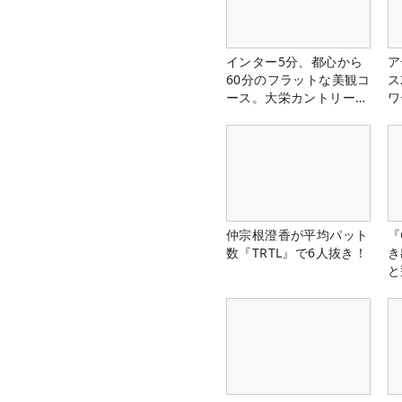
インター5分、都心から
ア
60分のフラットな美観コ
ス
ース。大栄カントリー俱
ワ
楽部（千葉県）
仲宗根澄香が平均パット
『
数『TRTL』で6人抜き！
き
と