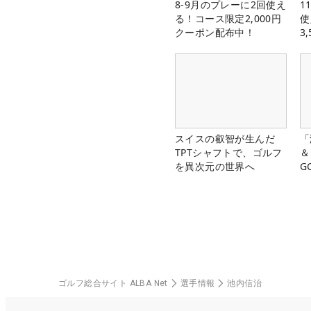
8-9月のプレーに2回使え
1
る！コース限定2,000円
使
クーポン配布中！
3
中
スイスの叡智が生んだ
「
TPTシャフトで、ゴルフ
＆
を異次元の世界へ
G
料
ゴルフ総合サイト ALBA Net
選手情報
池内信治