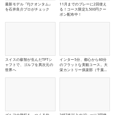
最新モデル『FJクオンタム』
11月までのプレーに2回使え
を石井良介プロがチェック
る！コース限定3,500円クー
ポン配布中！
スイスの叡智が生んだTPTシ
インター5分、都心から60分
ャフトで、ゴルフを異次元の
のフラットな美観コース。大
世界へ
栄カントリー俱楽部（千葉
県）
ゴルフの熱狂を、つくる仕
2組7名以上のプレーに2回使