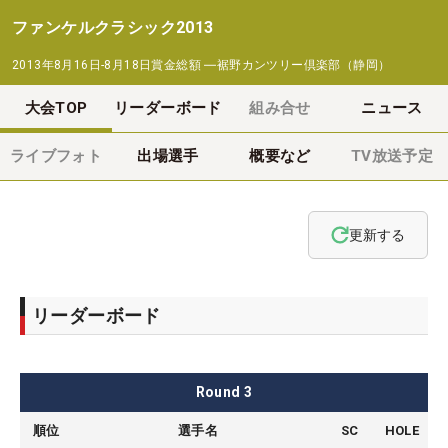
ファンケルクラシック2013
2013年8月16日-8月18日
賞金総額
―
裾野カンツリー倶楽部（静岡）
大会TOP
リーダーボード
組み合せ
ニュース
ライブフォト
出場選手
概要など
TV放送予定
更新する
リーダーボード
Round
3
順位
選手名
SC
HOLE