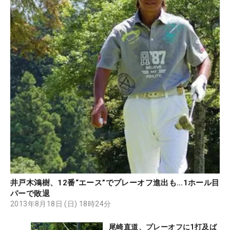
井戸木鴻樹、12番“エース”でプレーオフ進出も…1ホール目
パーで敗退
2013年8月18日 (日) 18時24分
尾崎直道、プレーオフに1打及ば