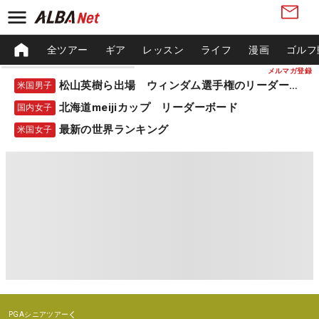
全ツアー
ギア
レッスン
ライフ
漫画
ゴルフ
メルマガ登録
松山英樹ら出場 ウィンダム選手権のリーダーボード
米国男子
北海道meijiカップ リーダーボード
国内女子
最新の世界ランキング
米国女子
PGAシニアツアー