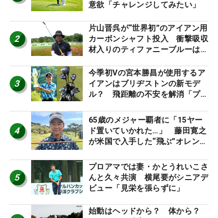
意欲「チャレンジしてみたい」
片山晋呉が“世界初”のアイアン用
2
カーボンシャフト投入 衝撃吸収
材入りのティファニーブルーは
「体にやさしい」
今季初Vの宮本勝昌が使用するア
3
イアンはブリヂストンの新モデ
ル？ 飛距離の不安を解消「プラ
スなだけに」【勝者のギア】
65歳のメジャー覇者に「15ヤー
4
ド置いていかれた…」 藤田寛之
が米国で入手した“飛ぶ”オレンジ
シャフトは米シニア使用率2位
プロアマでは妻・かとうれいこさ
5
んと久々共演 横尾要がシニアデ
ビュー「見栄を張らずに」
始動はヘッドから？ 体から？