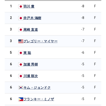
1
-8
F
羽川 豊
2
-8
F
井戸木 鴻樹
3
-7
F
尾崎 直道
3
-7
F
グレゴリー・マイヤー
5
-6
F
東 聡
6
-5
F
加瀬 秀樹
6
-5
F
川瀬 順次
6
-5
F
キム・ジョンドク
6
-5
F
フランキー・ミノザ