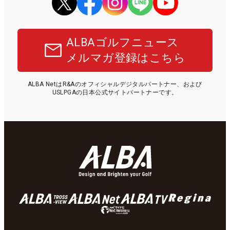
ALBAゴルフニュース
メルマガ登録はこちら
ALBA NetはR&Aのオフィシャルデジタルパートナー、および
USLPGAの日本公式サイトパートナーです。