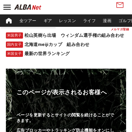
全ツアー
ギア
レッスン
ライフ
漫画
ゴルフ
メルマガ登録
松山英樹ら出場 ウィンダム選手権の組み合わせ
米国男子
北海道meijiカップ 組み合わせ
国内女子
最新の世界ランキング
米国女子
このページが表示されるお客様へ
ページを更新するとサイトの閲覧を続けることがで
きます。
広告ブロッカーやトラッキング防止機能をオンにし