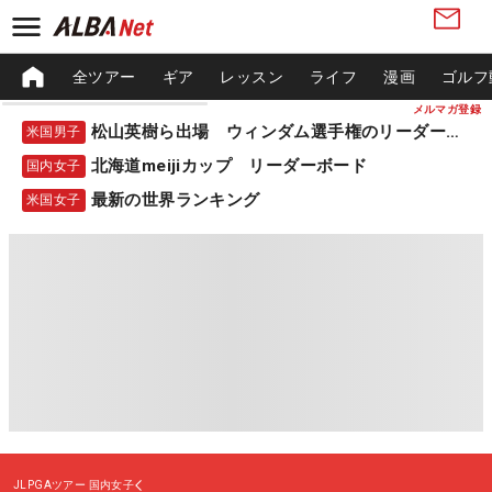
全ツアー
ギア
レッスン
ライフ
漫画
ゴルフ
メルマガ登録
松山英樹ら出場 ウィンダム選手権のリーダーボード
米国男子
北海道meijiカップ リーダーボード
国内女子
最新の世界ランキング
米国女子
JLPGAツアー
国内女子