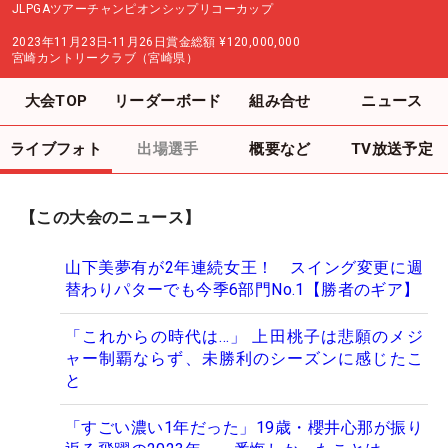
JLPGAツアーチャンピオンシップリコーカップ
2023年11月23日-11月26日
賞金総額
¥120,000,000
宮崎カントリークラブ（宮崎県）
大会TOP
リーダーボード
組み合せ
ニュース
ライブフォト
出場選手
概要など
TV放送予定
【この大会のニュース】
山下美夢有が2年連続女王！ スイング変更に週
替わりパターでも今季6部門No.1【勝者のギア】
「これからの時代は…」 上田桃子は悲願のメジ
ャー制覇ならず、未勝利のシーズンに感じたこ
と
「すごい濃い1年だった」19歳・櫻井心那が振り