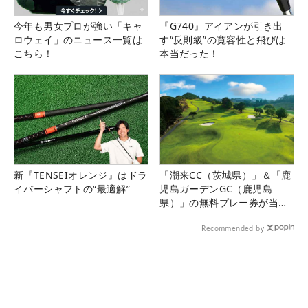
今年も男女プロが強い「キャ
『G740』アイアンが引き出
ロウェイ」のニュース一覧は
す“反則級”の寛容性と飛びは
こちら！
本当だった！
新『TENSEIオレンジ』はドラ
「潮来CC（茨城県）」＆「鹿
イバーシャフトの“最適解”
児島ガーデンGC（鹿児島
県）」の無料プレー券が当た
る！！
Recommended by