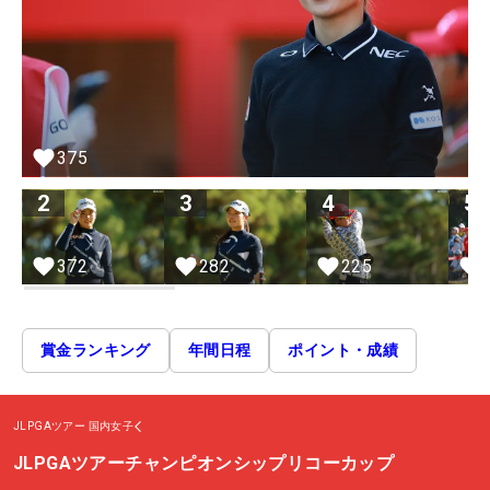
375
2
3
4
5
372
282
225
賞金ランキング
年間日程
ポイント・成績
JLPGAツアー
国内女子
JLPGAツアーチャンピオンシップリコーカップ