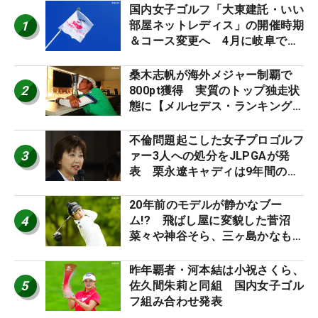
国内女子ゴルフ「大東建託・いい
1
部屋ネットレディス」の開催時期
＆コース変更へ 4月に岐阜で開
催
桑木志帆が海外メジャー制覇で
2
800pt獲得 実質のトップ独走状
態に【メルセデス・ランキング番
外編】
不倫問題起こした女子プロゴルフ
3
ァー3人への処分をJLPGAが発
表 栗永遼キャディは9年間の立
ち入り禁止
20年前のモデルが静かなブー
4
ム!? 飛ばし屋に変貌した菅沼
菜々や神谷そら、三ヶ島かなも使
う“名器”が人気な理由【ツアープ
ロたちの“飛ばしギア”】
昨年覇者・河本結は小祝さくら、
5
佐久間朱莉と同組 国内女子ゴル
フ組み合わせ発表