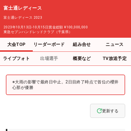
富士通レディース
富士通レディース 2023
2023年10月13日-10月15日
賞金総額
¥100,000,000
東急セブンハンドレッドクラブ（千葉県）
大会TOP
リーダーボード
組み合せ
ニュース
ライブフォト
出場選手
概要など
TV放送予定
※大雨の影響で最終日中止。2日目終了時点で首位の櫻井
心那が優勝
更新する