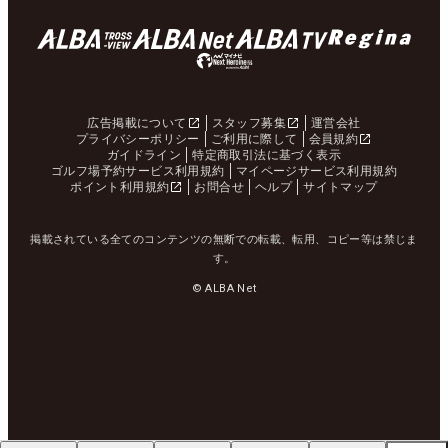
広告掲載について
スタッフ募集
運営会社
プライバシーポリシー
ご利用に際して
会員規約
ガイドライン
特定商取引法に基づく表示
ゴルフ場予約サービス利用規約
マイページサービス利用規約
ポイント利用規約
お問合せ
ヘルプ
サイトマップ
掲載されている全てのコンテンツの無断での転載、転用、コピー等は禁じま
す。
© ALBA Net