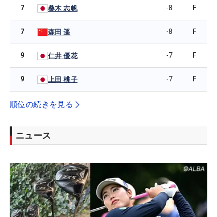
7
-8
F
桑木 志帆
7
-8
F
森田 遥
9
-7
F
仁井 優花
9
-7
F
上田 桃子
順位の続きを見る
ニュース