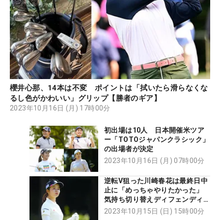
櫻井心那、14本は不変 ポイントは「拭いたら滑らなくな
るし色がかわいい」グリップ【勝者のギア】
2023年10月16日 (月) 17時00分
初出場は10人 日本開催米ツア
ー「TOTOジャパンクラシック」
の出場者が決定
2023年10月16日 (月) 07時00分
逆転V狙った川崎春花は最終日中
止に「めっちゃやりたかった」
気持ち切り替えディフェンディン
グ大会へ
2023年10月15日 (日) 15時00分