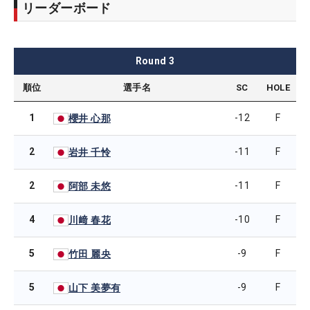
リーダーボード
Round
3
順位
選手名
SC
HOLE
1
-12
F
櫻井 心那
2
-11
F
岩井 千怜
2
-11
F
阿部 未悠
4
-10
F
川﨑 春花
5
-9
F
竹田 麗央
5
-9
F
山下 美夢有