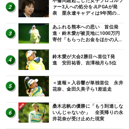
不倫問題起こした女子プロゴルフ
2
ァー3人への処分をJLPGAが発
表 栗永遼キャディは9年間の立
ち入り禁止
あふれる熊本への思い 首位発
3
進・鈴木愛が被災地に1000万円
寄付「もらったお金をほかの人
に」
鈴木愛が大会2勝目へ首位T発
4
進 安田祐香、吉澤柚月ら5位
＜速報＞入谷響が単独首位 永井
5
花奈、金田久美子ら1差追走
桑木志帆の優勝に「もう到達しな
6
いんじゃないか」 全英帰りの永
井花奈が受け止めた現実