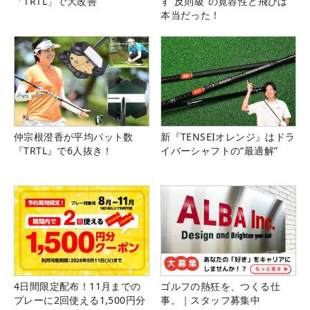
「TRTL」で大改善
す“反則級”の寛容性と飛びは
本当だった！
仲宗根澄香が平均パット数
新『TENSEIオレンジ』はドラ
『TRTL』で6人抜き！
イバーシャフトの“最適解”
4日間限定配布！11月までの
ゴルフの熱狂を、つくる仕
プレーに2回使える1,500円分
事。｜スタッフ募集中