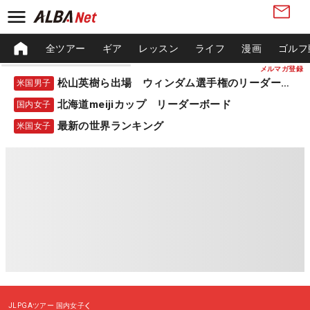
全ツアー
ギア
レッスン
ライフ
漫画
ゴルフ
メルマガ登録
松山英樹ら出場 ウィンダム選手権のリーダーボード
米国男子
北海道meijiカップ リーダーボード
国内女子
最新の世界ランキング
米国女子
JLPGAツアー
国内女子