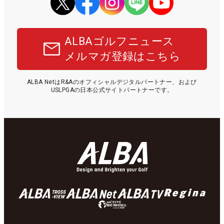
ALBAゴルフニュース
メルマガ登録はこちら
ALBA NetはR&Aのオフィシャルデジタルパートナー、および
USLPGAの日本公式サイトパートナーです。