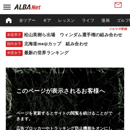
全ツアー
ギア
レッスン
ライフ
漫画
ゴルフ
メルマガ登録
松山英樹ら出場 ウィンダム選手権の組み合わせ
米国男子
北海道meijiカップ 組み合わせ
国内女子
最新の世界ランキング
米国女子
このページが表示されるお客様へ
ページを更新するとサイトの閲覧を続けることがで
きます。
広告ブロッカーやトラッキング防止機能をオンにし