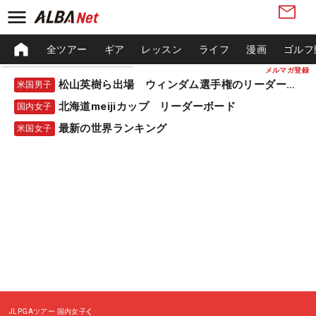
全ツアー
ギア
レッスン
ライフ
漫画
ゴルフ
メルマガ登録
松山英樹ら出場 ウィンダム選手権のリーダーボード
米国男子
北海道meijiカップ リーダーボード
国内女子
最新の世界ランキング
米国女子
JLPGAツアー
国内女子