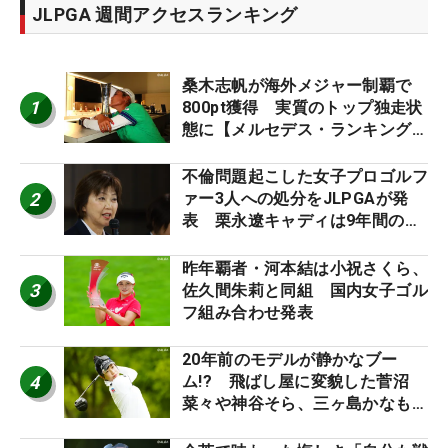
JLPGA 週間アクセスランキング
桑木志帆が海外メジャー制覇で
1
800pt獲得 実質のトップ独走状
態に【メルセデス・ランキング番
外編】
不倫問題起こした女子プロゴルフ
2
ァー3人への処分をJLPGAが発
表 栗永遼キャディは9年間の立
ち入り禁止
昨年覇者・河本結は小祝さくら、
3
佐久間朱莉と同組 国内女子ゴル
フ組み合わせ発表
20年前のモデルが静かなブー
4
ム!? 飛ばし屋に変貌した菅沼
菜々や神谷そら、三ヶ島かなも使
う“名器”が人気な理由【ツアープ
ロたちの“飛ばしギア”】