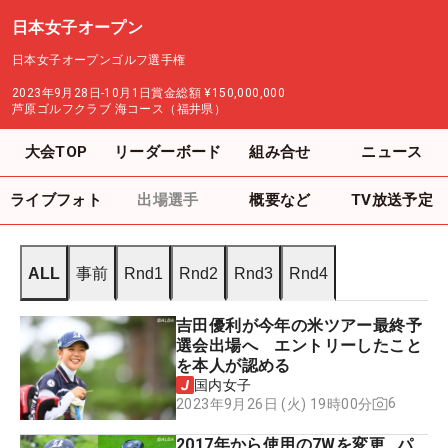
日本女子オープン
日本女子オープンゴルフ選手権
2023年9月28日-10月1日
賞金総額
¥150,000,000
芦原ゴルフクラブ 海コース（福井県）
大会TOP
リーダーボード
組み合せ
ニュース
ライブフォト
出場選手
概要など
TV放送予定
ALL
事前
Rnd1
Rnd2
Rnd3
Rnd4
吉田優利が今年の米ツアー最終予
選会出場へ エントリーしたこと
を本人が認める
国内女子
6
2023年9月26日 (火) 19時00分
2017年から使用の7Wを変更…パ