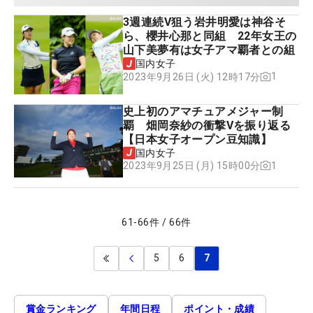
3週連続V狙う岩井明愛は神谷そ
ら、櫻井心那と同組 22年女王の
山下美夢有は女子アマ覇者との組
国内女子
1
2023年9月26日 (火) 12時17分
史上初のアマチュアメジャー制
覇 畑岡奈紗の衝撃Vを振り返る
【日本女子オープン豆知識】
国内女子
1
2023年9月25日 (月) 15時00分
61
-
66
件
/
66
件
5
6
7
賞金ランキング
年間日程
ポイント・成績