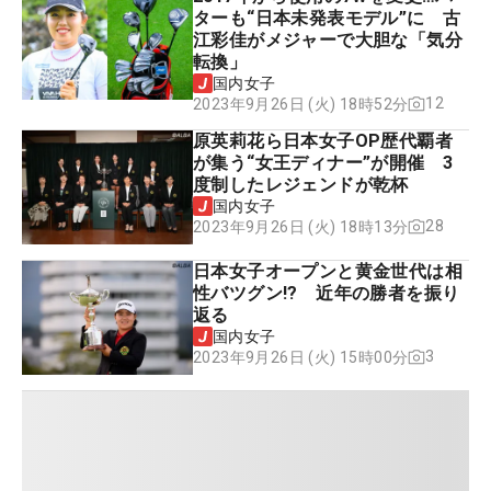
ターも“日本未発表モデル”に 古
江彩佳がメジャーで大胆な「気分
転換」
国内女子
12
2023年9月26日 (火) 18時52分
原英莉花ら日本女子OP歴代覇者
が集う“女王ディナー”が開催 3
度制したレジェンドが乾杯
国内女子
28
2023年9月26日 (火) 18時13分
日本女子オープンと黄金世代は相
性バツグン!? 近年の勝者を振り
返る
国内女子
3
2023年9月26日 (火) 15時00分