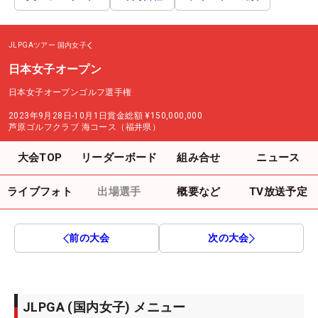
JLPGAツアー
国内女子
日本女子オープン
日本女子オープンゴルフ選手権
2023年9月28日-10月1日
賞金総額
¥150,000,000
芦原ゴルフクラブ 海コース（福井県）
大会TOP
リーダーボード
組み合せ
ニュース
ライブフォト
出場選手
概要など
TV放送予定
前の大会
次の大会
JLPGA (国内女子) メニュー