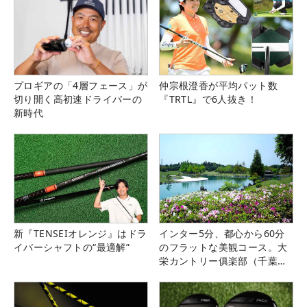
プロギアの「4層フェース」が
仲宗根澄香が平均パット数
切り開く高初速ドライバーの
『TRTL』で6人抜き！
新時代
新『TENSEIオレンジ』はドラ
インター5分、都心から60分
イバーシャフトの“最適解”
のフラットな美観コース。大
栄カントリー俱楽部（千葉
県）