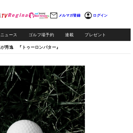
メルマガ登録
ログイン
Sニュース
ゴルフ場予約
連載
プレゼント
感が秀逸 『トゥーロンパター』