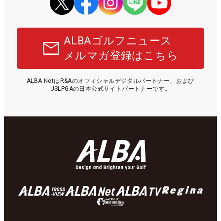
ALBAゴルフニュース
メルマガ登録はこちら
ALBA NetはR&Aのオフィシャルデジタルパートナー、および
USLPGAの日本公式サイトパートナーです。