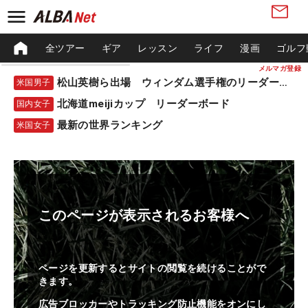
全ツアー
ギア
レッスン
ライフ
漫画
ゴルフ
メルマガ登録
松山英樹ら出場 ウィンダム選手権のリーダーボード
米国男子
北海道meijiカップ リーダーボード
国内女子
最新の世界ランキング
米国女子
このページが表示されるお客様へ
ページを更新するとサイトの閲覧を続けることがで
きます。
広告ブロッカーやトラッキング防止機能をオンにし