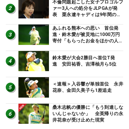
不倫問題起こした女子プロゴルフ
2
ァー3人への処分をJLPGAが発
表 栗永遼キャディは9年間の立
ち入り禁止
あふれる熊本への思い 首位発
3
進・鈴木愛が被災地に1000万円
寄付「もらったお金をほかの人
に」
鈴木愛が大会2勝目へ首位T発
4
進 安田祐香、吉澤柚月ら5位
＜速報＞入谷響が単独首位 永井
5
花奈、金田久美子ら1差追走
桑木志帆の優勝に「もう到達しな
6
いんじゃないか」 全英帰りの永
井花奈が受け止めた現実