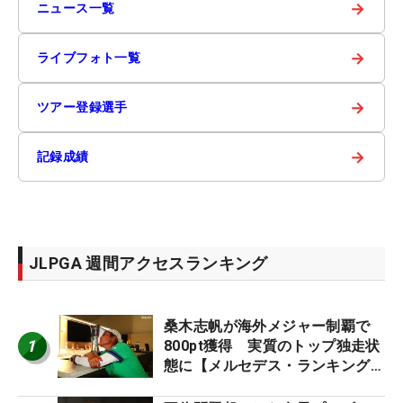
→
ニュース一覧
→
ライブフォト一覧
→
ツアー登録選手
→
記録成績
JLPGA 週間アクセスランキング
桑木志帆が海外メジャー制覇で
1
800pt獲得 実質のトップ独走状
態に【メルセデス・ランキング番
外編】