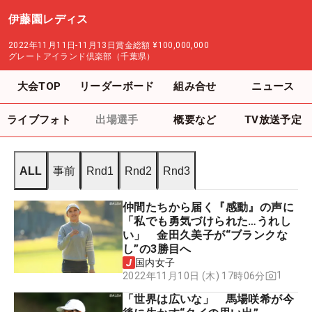
伊藤園レディス
2022年11月11日-11月13日
賞金総額
¥100,000,000
グレートアイランド倶楽部（千葉県）
大会TOP
リーダーボード
組み合せ
ニュース
ライブフォト
出場選手
概要など
TV放送予定
ALL
事前
Rnd1
Rnd2
Rnd3
仲間たちから届く『感動』の声に
「私でも勇気づけられた…うれし
い」 金田久美子が“ブランクな
し”の3勝目へ
国内女子
1
2022年11月10日 (木) 17時06分
「世界は広いな」 馬場咲希が今