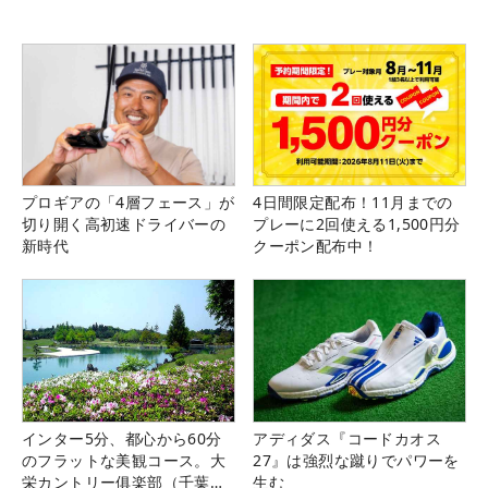
プロギアの「4層フェース」が
4日間限定配布！11月までの
切り開く高初速ドライバーの
プレーに2回使える1,500円分
新時代
クーポン配布中！
インター5分、都心から60分
アディダス『コードカオス
のフラットな美観コース。大
27』は強烈な蹴りでパワーを
栄カントリー俱楽部（千葉
生む