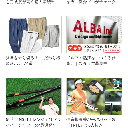
も完成度が高く購入者続出！
を石井良介プロがチェック
猛暑を乗り切る！ こだわり機
ゴルフの熱狂を、つくる仕
能派パンツ4選
事。｜スタッフ募集中
新『TENSEIオレンジ』はドラ
仲宗根澄香が平均パット数
イバーシャフトの“最適解”
『TRTL』で6人抜き！