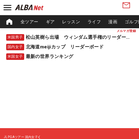
全ツアー
ギア
レッスン
ライフ
漫画
ゴルフ
メルマガ登録
松山英樹ら出場 ウィンダム選手権のリーダーボード
米国男子
北海道meijiカップ リーダーボード
国内女子
最新の世界ランキング
米国女子
JLPGAツアー
国内女子