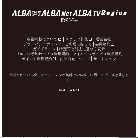
広告掲載について
スタッフ募集
運営会社
プライバシーポリシー
ご利用に際して
会員規約
ガイドライン
特定商取引法に基づく表示
ゴルフ場予約サービス利用規約
マイページサービス利用規約
ポイント利用規約
お問合せ
ヘルプ
サイトマップ
掲載されている全てのコンテンツの無断での転載、転用、コピー等は禁じま
す。
© ALBA Net