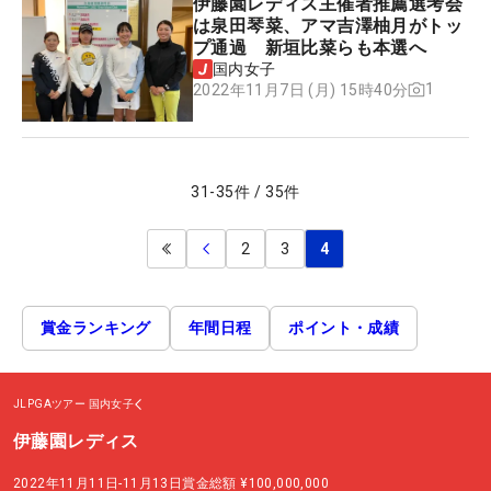
伊藤園レディス主催者推薦選考会
は泉田琴菜、アマ吉澤柚月がトッ
プ通過 新垣比菜らも本選へ
国内女子
1
2022年11月7日 (月) 15時40分
31
-
35
件
/
35
件
2
3
4
賞金ランキング
年間日程
ポイント・成績
JLPGAツアー
国内女子
伊藤園レディス
2022年11月11日-11月13日
賞金総額
¥100,000,000