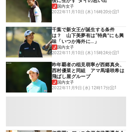
後に生かす“タイの思い出”
国内女子
1
2022年11月10日 (木) 16時20分
千葉で新女王が誕生する条件
は？ 山下美夢有は“特典”にも興
味「いつか海外に…」
国内女子
1
2022年11月10日 (木) 15時24分
昨年覇者の稲見萌寧が西郷真央、
西村優菜と同組 アマ馬場咲希は
飛ばし屋グループ
国内女子
1
2022年11月9日 (水) 12時17分