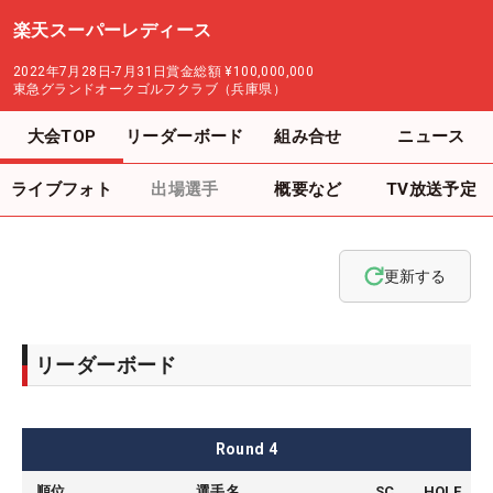
楽天スーパーレディース
2022年7月28日-7月31日
賞金総額
¥100,000,000
東急グランドオークゴルフクラブ（兵庫県）
大会TOP
リーダーボード
組み合せ
ニュース
ライブフォト
出場選手
概要など
TV放送予定
更新する
リーダーボード
Round
4
順位
選手名
SC
HOLE