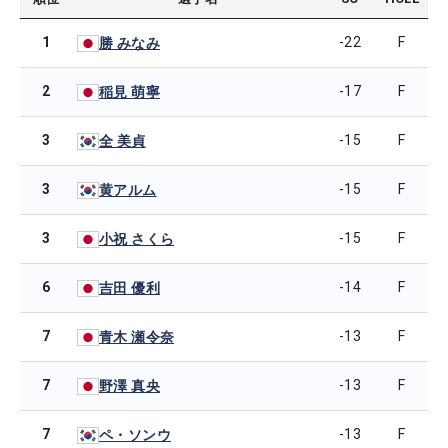
1
-22
F
勝 みなみ
2
-17
F
稲見 萌寧
3
-15
F
全 美貞
3
-15
F
黄アルム
3
-15
F
小祝 さくら
6
-14
F
吉田 優利
7
-13
F
青木 瀬令奈
7
-13
F
野澤 真央
7
-13
F
ペ・ソンウ