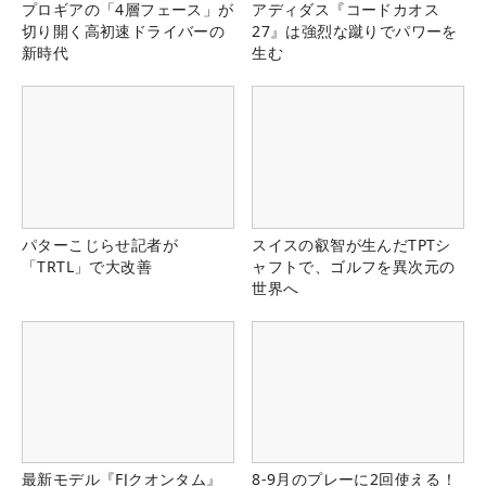
プロギアの「4層フェース」が
アディダス『コードカオス
切り開く高初速ドライバーの
27』は強烈な蹴りでパワーを
新時代
生む
パターこじらせ記者が
スイスの叡智が生んだTPTシ
「TRTL」で大改善
ャフトで、ゴルフを異次元の
世界へ
最新モデル『FJクオンタム』
8-9月のプレーに2回使える！