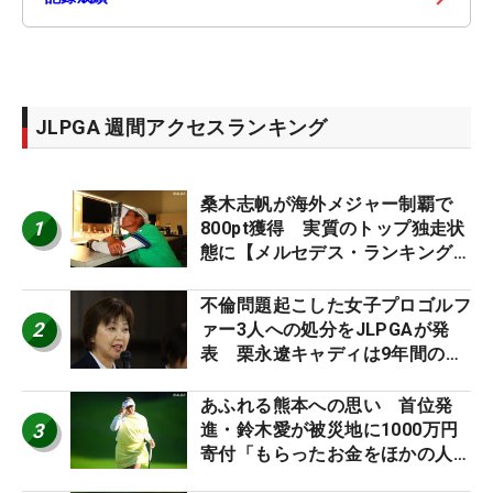
JLPGA 週間アクセスランキング
桑木志帆が海外メジャー制覇で
1
800pt獲得 実質のトップ独走状
態に【メルセデス・ランキング番
外編】
不倫問題起こした女子プロゴルフ
2
ァー3人への処分をJLPGAが発
表 栗永遼キャディは9年間の立
ち入り禁止
あふれる熊本への思い 首位発
3
進・鈴木愛が被災地に1000万円
寄付「もらったお金をほかの人
に」