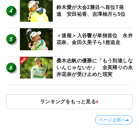
鈴木愛が大会2勝目へ首位T発
4
進 安田祐香、吉澤柚月ら5位
＜速報＞入谷響が単独首位 永井
5
花奈、金田久美子ら1差追走
桑木志帆の優勝に「もう到達しな
6
いんじゃないか」 全英帰りの永
井花奈が受け止めた現実
ランキングをもっと見る
ページ上部へ