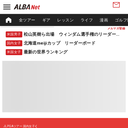
全ツアー
ギア
レッスン
ライフ
漫画
ゴルフ
メルマガ登録
松山英樹ら出場 ウィンダム選手権のリーダーボード
米国男子
北海道meijiカップ リーダーボード
国内女子
最新の世界ランキング
米国女子
JLPGAツアー
国内女子