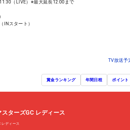
11:30（LIVE）※最大延長12:00まで
）
〜（INスタート）
TV放送予
賞金ランキング
年間日程
ポイント
P マスターズGC レディース
GC レディース