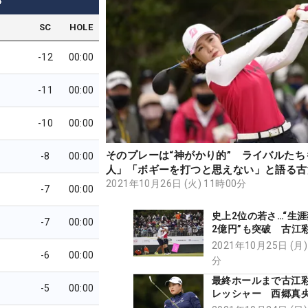
4
SC
HOLE
-12
00:00
-11
00:00
-10
00:00
そのプレーは“神がかり的” ライバルたち
-8
00:00
人」「ボギーを打つと思えない」と語る古
の強さの理由を見た【辻にぃ見聞】
2021年10月26日 (火) 11時00分
-7
00:00
史上2位の若さ…“生
-7
00:00
2億円”も突破 古江
元で成し遂げた2週連
2021年10月25日 (月)
-6
00:00
分
最終ホールまで古江
-5
00:00
レッシャー 西郷真
敢に攻めて」今季6度