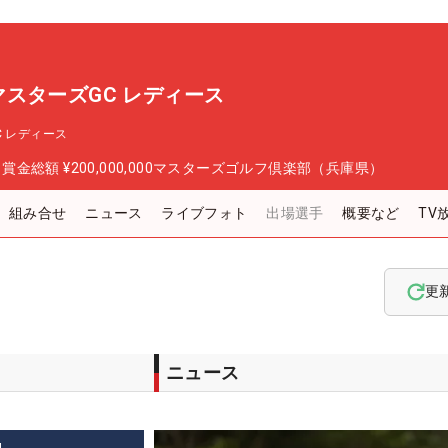
P マスターズGC レディース
GC レディース
日
賞金総額
¥200,000,000
マスターズゴルフ倶楽部（兵庫県）
組み合せ
ニュース
ライブフォト
出場選手
概要など
TV
更
ニュース