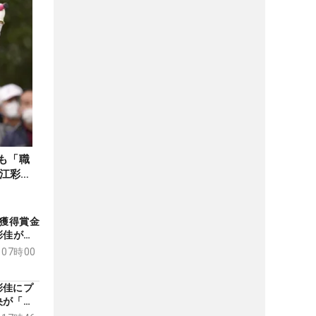
も「職
江彩佳
涯獲得賞金
彩佳が地
続V
 07時00
彩佳にプ
央が「果
目の2位