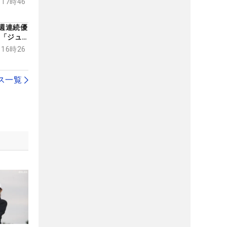
 17時46
2週連続優
…「ジュ
いた大会
 16時26
ス一覧