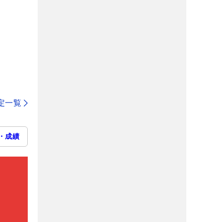
定一覧
・成績