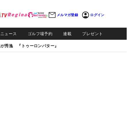
メルマガ登録
ログイン
Sニュース
ゴルフ場予約
連載
プレゼント
感が秀逸 『トゥーロンパター』