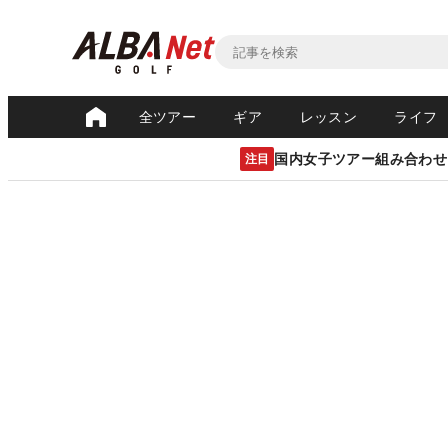
全ツアー
ギア
レッスン
ライフ
国内女子ツアー組み合わせ
注目