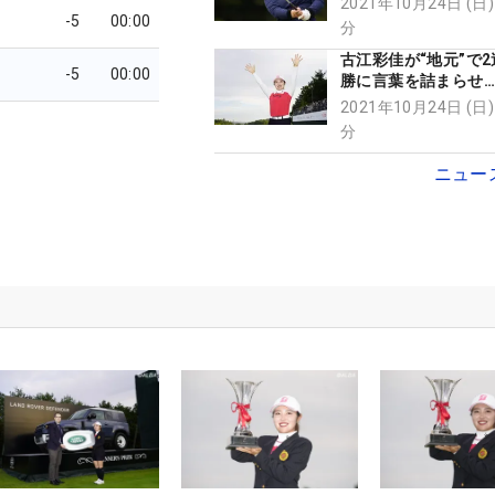
2021年10月24日 (日)
フィニッシュ
-5
00:00
分
古江彩佳が“地元”で
-5
00:00
勝に言葉を詰まらせ
ニアのころ見に来て
2021年10月24日 (日)
で勝ててうれしい」
分
ニュー