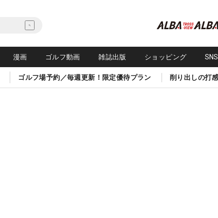
漫画
ゴルフ動画
雑誌出版
ショッピング
SN
ゴルフ場予約／毎週更新！限定優待プラン
削り出しの打