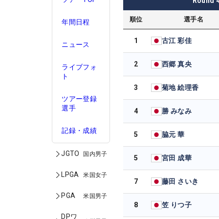
Round
順位
選手名
年間日程
1
古江 彩佳
ニュース
2
西郷 真央
ライブフォ
ト
3
菊地 絵理香
ツアー登録
選手
4
勝 みなみ
記録・成績
5
脇元 華
JGTO
国内男子
5
宮田 成華
LPGA
米国女子
7
藤田 さいき
PGA
米国男子
8
笠 りつ子
DPワ