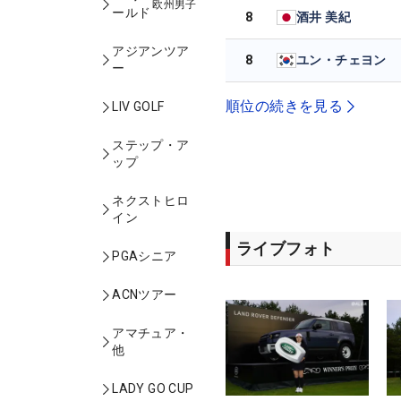
欧州男子
ールド
8
酒井 美紀
アジアンツア
8
ユン・チェヨン
ー
順位の続きを見る
LIV GOLF
ステップ・ア
ップ
ネクストヒロ
イン
ライブフォト
PGAシニア
ACNツアー
アマチュア・
他
LADY GO CUP