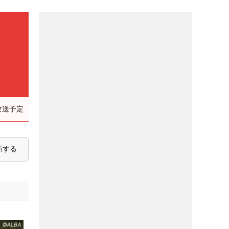
放送予定
新する