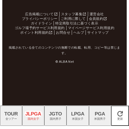
広告掲載について
スタッフ募集
運営会社
プライバシーポリシー
ご利用に際して
会員規約
ガイドライン
特定商取引法に基づく表示
ゴルフ場予約サービス利用規約
マイページサービス利用規約
ポイント利用規約
お問合せ
ヘルプ
サイトマップ
掲載されている全てのコンテンツの無断での転載、転用、コピー等は禁じま
す。
© ALBA Net
TOUR
JLPGA
JGTO
LPGA
PGA
閉じる
全ツアー
国内女子
国内男子
米国女子
米国男子
更新