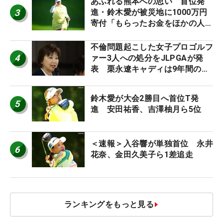
あふれる熊本への思い 首位発
3
進・鈴木愛が被災地に1000万円
寄付「もらったお金をほかの人
に」
不倫問題起こした女子プロゴルフ
4
ァー3人への処分をJLPGAが発
表 栗永遼キャディは9年間の立
ち入り禁止
鈴木愛が大会2勝目へ首位T発
5
進 安田祐香、吉澤柚月ら5位
＜速報＞入谷響が単独首位 永井
6
花奈、金田久美子ら1差追走
ランキングをもっと見る