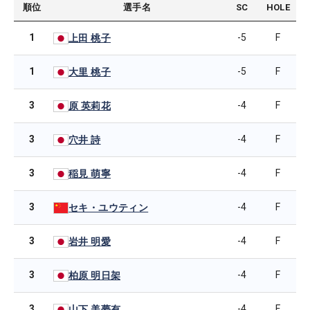
順位
選手名
SC
HOLE
1
-5
F
上田 桃子
1
-5
F
大里 桃子
3
-4
F
原 英莉花
3
-4
F
穴井 詩
3
-4
F
稲見 萌寧
3
-4
F
セキ・ユウティン
3
-4
F
岩井 明愛
3
-4
F
柏原 明日架
3
-4
F
山下 美夢有