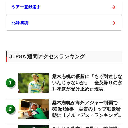
→
ツアー登録選手
→
記録成績
JLPGA 週間アクセスランキング
桑木志帆の優勝に「もう到達しな
1
いんじゃないか」 全英帰りの永
井花奈が受け止めた現実
桑木志帆が海外メジャー制覇で
2
800pt獲得 実質のトップ独走状
態に【メルセデス・ランキング番
外編】