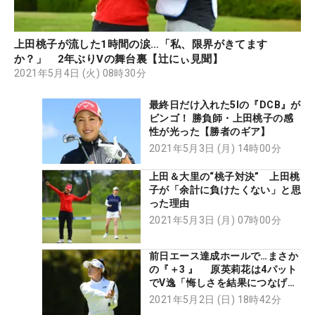
上田桃子が流した1時間の涙…「私、限界がきてます
か？」 2年ぶりVの舞台裏【辻にぃ見聞】
2021年5月4日 (火) 08時30分
最終日だけ入れた5Iの『DCB』が
ビンゴ！ 勝負師・上田桃子の感
性が光った【勝者のギア】
2021年5月3日 (月) 14時00分
上田＆大里の“桃子対決” 上田桃
子が「余計に負けたくない」と思
った理由
2021年5月3日 (月) 07時00分
前日エース達成ホールで…まさか
の『＋3 』 原英莉花は4パット
でV逸「悔しさを結果につなげた
い」
2021年5月2日 (日) 18時42分