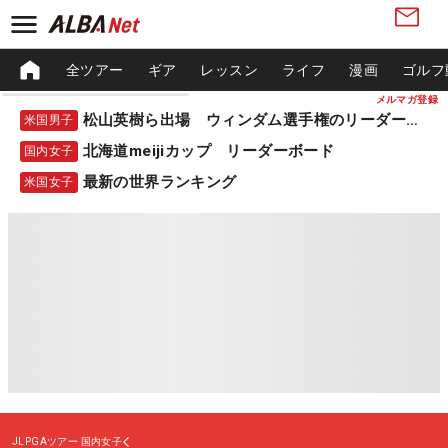
全ツアー
ギア
レッスン
ライフ
漫画
ゴルフ
メルマガ登録
松山英樹ら出場 ウィンダム選手権のリーダーボード
米国男子
北海道meijiカップ リーダーボード
国内女子
最新の世界ランキング
米国女子
JLPGAツアー
国内女子