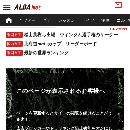
全ツアー
ギア
レッスン
ライフ
漫画
ゴルフ
メルマガ登録
松山英樹ら出場 ウィンダム選手権のリーダーボード
米国男子
北海道meijiカップ リーダーボード
国内女子
最新の世界ランキング
米国女子
このページが表示されるお客様へ
ページを更新するとサイトの閲覧を続けることがで
きます。
広告ブロッカーやトラッキング防止機能をオンにし