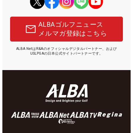
ALBAゴルフニュース
メルマガ登録はこちら
ALBA NetはR&Aのオフィシャルデジタルパートナー、および
USLPGAの日本公式サイトパートナーです。