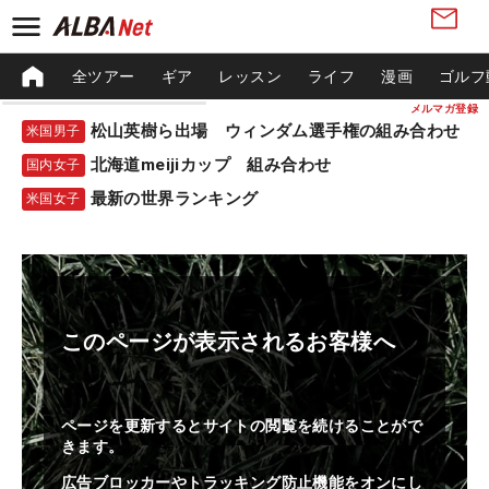
全ツアー
ギア
レッスン
ライフ
漫画
ゴルフ
メルマガ登録
松山英樹ら出場 ウィンダム選手権の組み合わせ
米国男子
北海道meijiカップ 組み合わせ
国内女子
最新の世界ランキング
米国女子
このページが表示されるお客様へ
ページを更新するとサイトの閲覧を続けることがで
きます。
広告ブロッカーやトラッキング防止機能をオンにし