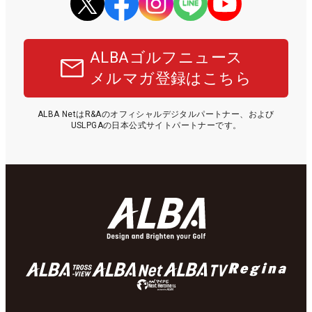
ALBAゴルフニュース
メルマガ登録はこちら
ALBA NetはR&Aのオフィシャルデジタルパートナー、および
USLPGAの日本公式サイトパートナーです。