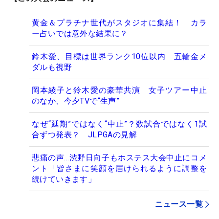
黄金＆プラチナ世代がスタジオに集結！ カラ
ー占いでは意外な結果に？
鈴木愛、目標は世界ランク10位以内 五輪金メ
ダルも視野
岡本綾子と鈴木愛の豪華共演 女子ツアー中止
のなか、今夕TVで“生声”
なぜ“延期”ではなく“中止”？数試合ではなく1試
合ずつ発表？ JLPGAの見解
悲痛の声…渋野日向子もホステス大会中止にコメ
ント「皆さまに笑顔を届けられるように調整を
続けていきます」
ニュース一覧