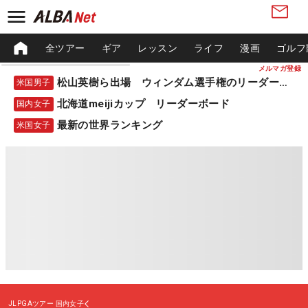
全ツアー
ギア
レッスン
ライフ
漫画
ゴルフ
メルマガ登録
松山英樹ら出場 ウィンダム選手権のリーダーボード
米国男子
北海道meijiカップ リーダーボード
国内女子
最新の世界ランキング
米国女子
JLPGAツアー
国内女子