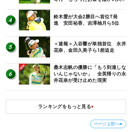
に」
鈴木愛が大会2勝目へ首位T発
4
進 安田祐香、吉澤柚月ら5位
＜速報＞入谷響が単独首位 永井
5
花奈、金田久美子ら1差追走
桑木志帆の優勝に「もう到達しな
6
いんじゃないか」 全英帰りの永
井花奈が受け止めた現実
ランキングをもっと見る
ページ上部へ