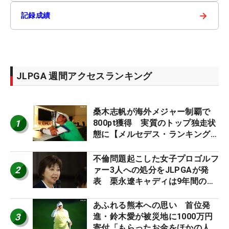
→
記録成績
JLPGA 週間アクセスランキング
桑木志帆が海外メジャー制覇で
1
800pt獲得 実質のトップ独走状
態に【メルセデス・ランキング番
外編】
不倫問題起こした女子プロゴルフ
2
ァー3人への処分をJLPGAが発
表 栗永遼キャディは9年間の立
ち入り禁止
あふれる熊本への思い 首位発
3
進・鈴木愛が被災地に1000万円
寄付「もらったお金をほかの人