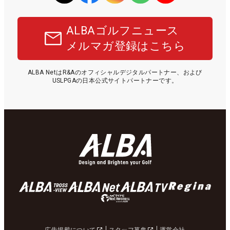
ALBAゴルフニュース
メルマガ登録はこちら
ALBA NetはR&Aのオフィシャルデジタルパートナー、および
USLPGAの日本公式サイトパートナーです。