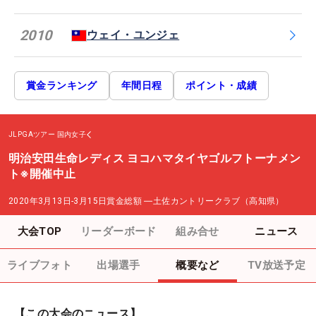
2010
ウェイ・ユンジェ
賞金ランキング
年間日程
ポイント・成績
JLPGAツアー
国内女子
明治安田生命レディス ヨコハマタイヤゴルフトーナメン
ト※開催中止
2020年3月13日-3月15日
賞金総額
―
土佐カントリークラブ（高知県）
大会TOP
リーダーボード
組み合せ
ニュース
ライブフォト
出場選手
概要など
TV放送予定
【この大会のニュース】