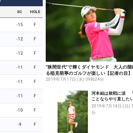
4
SC
HOLE
-15
F
-12
F
-12
F
“狭間世代”で輝くダイヤモンド 大人の階
-11
F
る稲見萌寧のゴルフが楽しい【記者の目】
2019年7月17日 (水) 09時24分
-11
F
河本結は敗戦に涙 
-11
F
ことならやり直した
の一打
2019年7月14日 (日) 
-10
F
分
-9
F