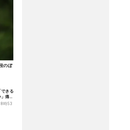
段のぼ
「できる
い」痛恨
18時53