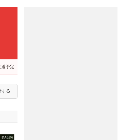
放送予定
新する