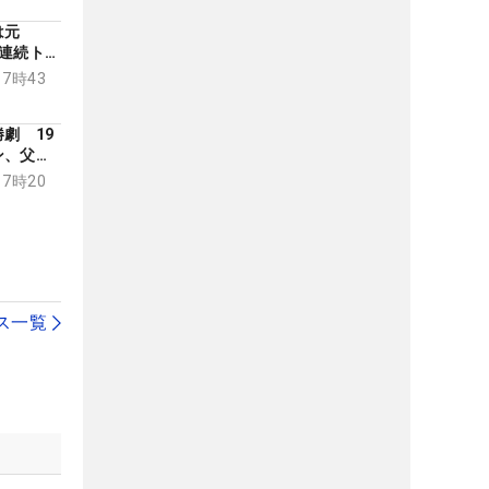
は元
連続トッ
17時43
劇 19
ン、父と
物語
17時20
ス一覧