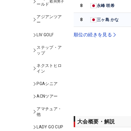
欧州男子
ールド
8
永峰 咲希
アジアンツア
8
三ヶ島 かな
ー
順位の続きを見る
LIV GOLF
ステップ・ア
ップ
ネクストヒロ
イン
PGAシニア
ACNツアー
アマチュア・
他
大会概要・解説
LADY GO CUP