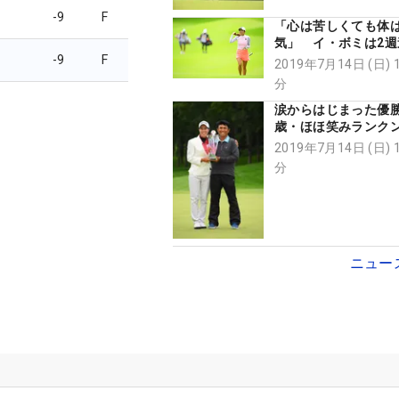
-9
F
「心は苦しくても体
気」 イ・ボミは2週
-9
F
プ10で復活間近
2019年7月14日 (日) 
分
涙からはじまった優勝
歳・ほほ笑みランク
果たしたシンデレラ
2019年7月14日 (日) 
分
ニュー