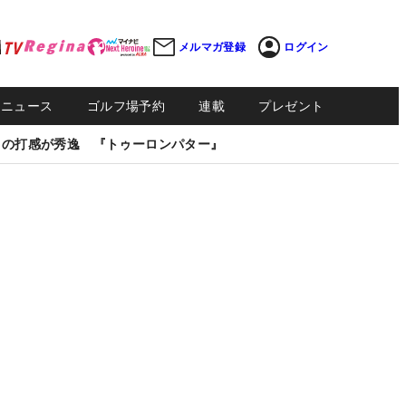
メルマガ登録
ログイン
Sニュース
ゴルフ場予約
連載
プレゼント
しの打感が秀逸 『トゥーロンパター』