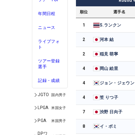
Round
順位
選手名
年間日程
1
S.ランクン
ニュース
2
河本 結
ライブフォ
ト
2
稲見 萌寧
ツアー登録
選手
4
岡山 絵里
記録・成績
4
ジョン・ジェウン
JGTO
国内男子
4
笠 りつ子
LPGA
米国女子
7
渋野 日向子
PGA
米国男子
8
イ・ボミ
DPワ