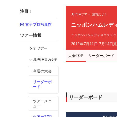
注目！
JLPGAツアー
国内女子
ニッポンハムレデ
女子プロ写真館
ツアー情報
ニッポンハムレディスクラシッ
2019年7月11日-7月14日
賞
全ツアー
大会TOP
リーダーボード
JLPGA
国内女子
今週の大会
リーダーボ
ード
リーダーボード
ツアーメニ
ュー
ツアーTOP