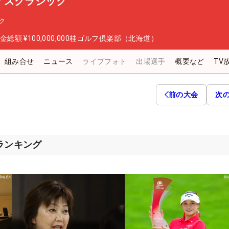
ィスクラシック
ク
金総額
¥100,000,000
桂ゴルフ倶楽部（北海道）
組み合せ
ニュース
ライブフォト
出場選手
概要など
TV
前の大会
次
スランキング