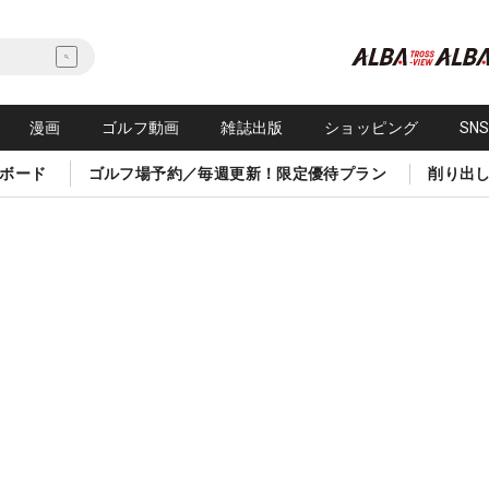
漫画
ゴルフ動画
雑誌出版
ショッピング
SN
ボード
ゴルフ場予約／毎週更新！限定優待プラン
削り出