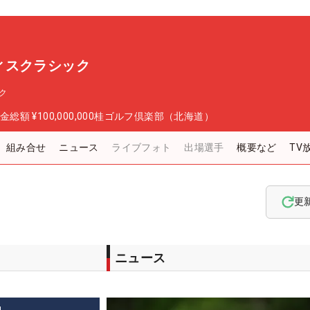
ィスクラシック
ク
金総額
¥100,000,000
桂ゴルフ倶楽部（北海道）
組み合せ
ニュース
ライブフォト
出場選手
概要など
TV
更
ニュース