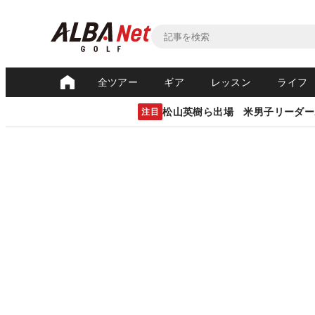
全ツアー
ギア
レッスン
ライフ
松山英樹ら出場 米男子リーダー
注目