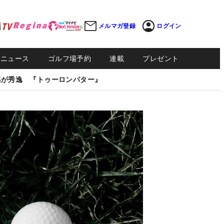
メルマガ登録
ログイン
Sニュース
ゴルフ場予約
連載
プレゼント
感が秀逸 『トゥーロンパター』