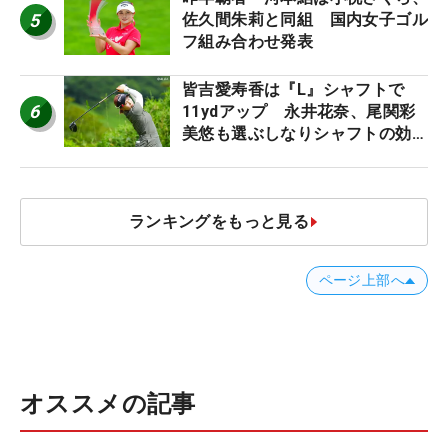
5
佐久間朱莉と同組 国内女子ゴル
フ組み合わせ発表
皆吉愛寿香は『L』シャフトで
6
11ydアップ 永井花奈、尾関彩
美悠も選ぶしなりシャフトの効果
【ツアープロたちの“飛ばしギ
ア”】
ランキングをもっと見る
ページ上部へ
オススメの記事