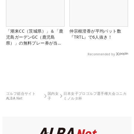
「潮来CC（茨城県）」＆「鹿
仲宗根澄香が平均パット数
児島ガーデンGC（鹿児島
『TRTL』で6人抜き！
県）」の無料プレー券が当た
る！！
Recommended by
ゴルフ総合サイト
国内女
日本女子プロゴルフ選手権大会コニカ
ALBA Net
子
ミノルタ杯