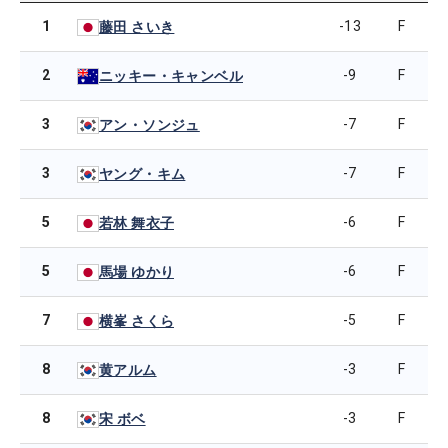
1
-13
F
藤田 さいき
2
-9
F
ニッキー・キャンベル
3
-7
F
アン・ソンジュ
3
-7
F
ヤング・キム
5
-6
F
若林 舞衣子
5
-6
F
馬場 ゆかり
7
-5
F
横峯 さくら
8
-3
F
黄アルム
8
-3
F
宋 ボベ