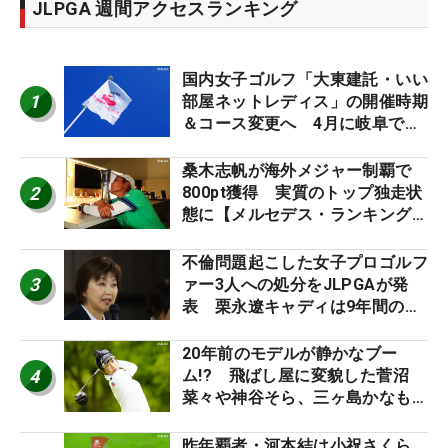
JLPGA 週間アクセスランキング
国内女子ゴルフ「大東建託・いい
1
部屋ネットレディス」の開催時期
＆コース変更へ 4月に岐阜で開
催
桑木志帆が海外メジャー制覇で
2
800pt獲得 実質のトップ独走状
態に【メルセデス・ランキング番
外編】
不倫問題起こした女子プロゴルフ
3
ァー3人への処分をJLPGAが発
表 栗永遼キャディは9年間の立
ち入り禁止
20年前のモデルが静かなブー
4
ム!? 飛ばし屋に変貌した菅沼
菜々や神谷そら、三ヶ島かなも使
う“名器”が人気な理由【ツアープ
ロたちの“飛ばしギア”】
昨年覇者・河本結は小祝さくら、