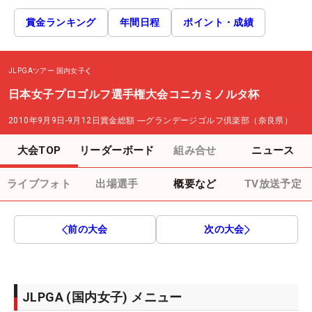
賞金ランキング
年間日程
ポイント・成績
JLPGAツアー
国内女子
日本女子プロゴルフ選手権大会コニカミノルタ杯
2010年9月9日-9月12日
賞金総額
―
グランデージゴルフ倶楽部（奈良県）
大会TOP
リーダーボード
組み合せ
ニュース
ライブフォト
出場選手
概要など
TV放送予定
前の大会
次の大会
JLPGA (国内女子) メニュー