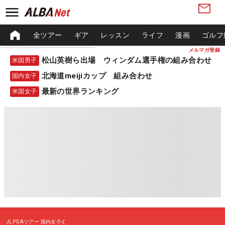
全ツアー
ギア
レッスン
ライフ
漫画
ゴルフ
メルマガ登録
松山英樹ら出場 ウィンダム選手権の組み合わせ
米国男子
北海道meijiカップ 組み合わせ
国内女子
最新の世界ランキング
米国女子
JLPGAツアー
国内女子