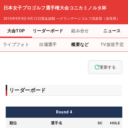
日本女子プロゴルフ選手権大会コニカミノルタ杯
2010年9月9日-9月12日
賞金総額
―
グランデージゴルフ倶楽部（奈良県）
大会TOP
リーダーボード
組み合せ
ニュース
ライブフォト
出場選手
概要など
TV放送予定
更新する
リーダーボード
Round
4
順位
選手名
SC
HOLE