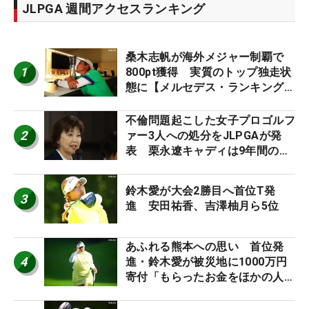
JLPGA 週間アクセスランキング
桑木志帆が海外メジャー制覇で
1
800pt獲得 実質のトップ独走状
態に【メルセデス・ランキング番
外編】
不倫問題起こした女子プロゴルフ
2
ァー3人への処分をJLPGAが発
表 栗永遼キャディは9年間の立
ち入り禁止
鈴木愛が大会2勝目へ首位T発
3
進 安田祐香、吉澤柚月ら5位
あふれる熊本への思い 首位発
4
進・鈴木愛が被災地に1000万円
寄付「もらったお金をほかの人
に」