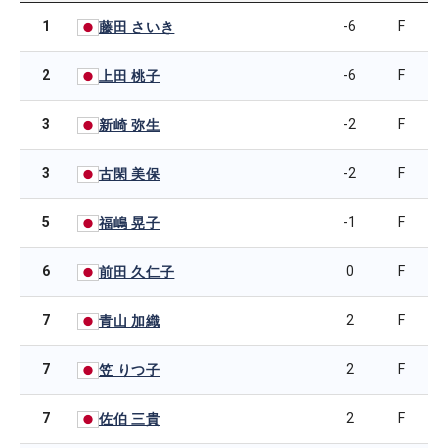
1
-6
F
藤田 さいき
2
-6
F
上田 桃子
3
-2
F
新崎 弥生
3
-2
F
古閑 美保
5
-1
F
福嶋 晃子
6
0
F
前田 久仁子
7
2
F
青山 加織
7
2
F
笠 りつ子
7
2
F
佐伯 三貴