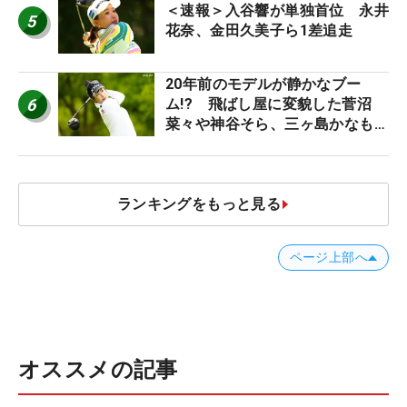
＜速報＞入谷響が単独首位 永井
5
花奈、金田久美子ら1差追走
20年前のモデルが静かなブー
6
ム!? 飛ばし屋に変貌した菅沼
菜々や神谷そら、三ヶ島かなも使
う“名器”が人気な理由【ツアープ
ロたちの“飛ばしギア”】
ランキングをもっと見る
ページ上部へ
オススメの記事