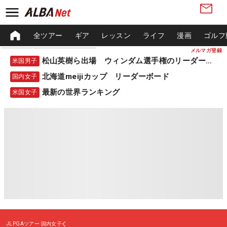
全ツアー
ギア
レッスン
ライフ
漫画
ゴルフ
メルマガ登録
松山英樹ら出場 ウィンダム選手権のリーダーボード
米国男子
北海道meijiカップ リーダーボード
国内女子
最新の世界ランキング
米国女子
JLPGAツアー
国内女子