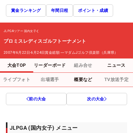
賞金ランキング
年間日程
ポイント・成績
JLPGAツアー
国内女子
プロミスレディスゴルフトーナメント
2007年6月22日-6月24日
賞金総額
―
マダムJゴルフ倶楽部（兵庫県）
大会TOP
リーダーボード
組み合せ
ニュース
ライブフォト
出場選手
概要など
TV放送予定
前の大会
次の大会
JLPGA (国内女子) メニュー