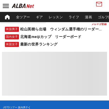
全ツアー
ギア
レッスン
ライフ
漫画
ゴルフ
メルマガ登録
松山英樹ら出場 ウィンダム選手権のリーダーボード
米国男子
北海道meijiカップ リーダーボード
国内女子
最新の世界ランキング
米国女子
JGTOツアー
国内男子