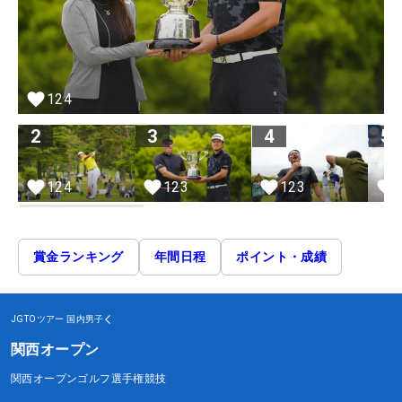
124
2
3
4
5
124
123
123
賞金ランキング
年間日程
ポイント・成績
JGTOツアー
国内男子
関西オープン
関西オープンゴルフ選手権競技