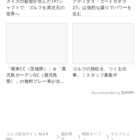
スイスの叡智が生んだTPTシ
アディダス『コードカオス
ャフトで、ゴルフを異次元の
27』は強烈な蹴りでパワーを
世界へ
生む
「潮来CC（茨城県）」＆「鹿
ゴルフの熱狂を、つくる仕
児島ガーデンGC（鹿児島
事。｜スタッフ募集中
県）」の無料プレー券が当た
る！！
Recommended by
ゴルフ総合サイト ALBA
国内男
関西オープ
ライブフォ
Net
子
ン
ト