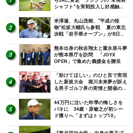
1
らSRに変更 フジクラの“未発表
シャフト”を実戦投入し好感触
「つかまえにいける」【男子ツア
ーのヒトネタ！】
米澤蓮、丸山茂樹、“平成の怪
2
物”松坂大輔氏ら参戦 夏の東北
決戦「岩手県オープン」が8日開
幕
熊本出身の秋吉翔太と重永亜斗夢
3
が熊本県庁を訪問 「JOYX
OPEN」で集めた義援金を贈呈
「助けてほしい」のひと言で実現
4
した新規大会 堀川未来夢が訴え
る男子ゴルフ界の実情と開催の舞
台裏
44万円に泣いた昨季の悔しさを
5
バネに 34歳・原敏之が初シー
ド獲りへ「まずはトップ10」