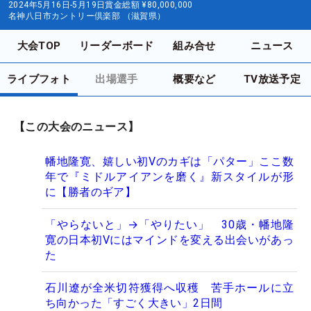
2024年5月16日-5月19日
賞金総額
¥80,000,000
名神八日市カントリー倶楽部 （滋賀県）
大会TOP
リーダーボード
組み合せ
ニュース
ライブフォト
出場選手
概要など
TV放送予定
【この大会のニュース】
幡地隆寛、嬉しい初Vのカギは「パター」ここ数
年で『ミドルアイアンを磨く』新スタイルが形
に【勝者のギア】
「やらないと」→「やりたい」 30歳・幡地隆
寛の日本初Vにはマインドを変える出会いがあっ
た
石川遼が全米切符獲得へ収穫 苦手ホールに立
ち向かった「すごく大きい」2日間