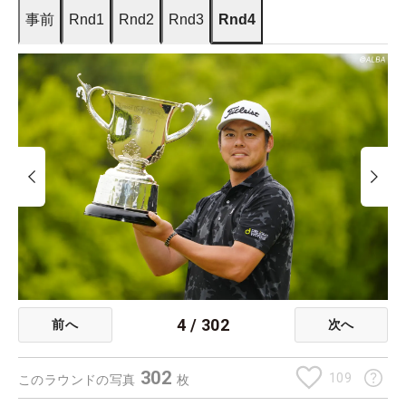
事前
Rnd1
Rnd2
Rnd3
Rnd4
4
/
302
前へ
次へ
302
109
このラウンドの写真
枚