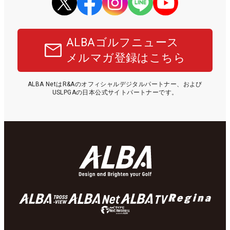
ALBAゴルフニュース
メルマガ登録はこちら
ALBA NetはR&Aのオフィシャルデジタルパートナー、および
USLPGAの日本公式サイトパートナーです。