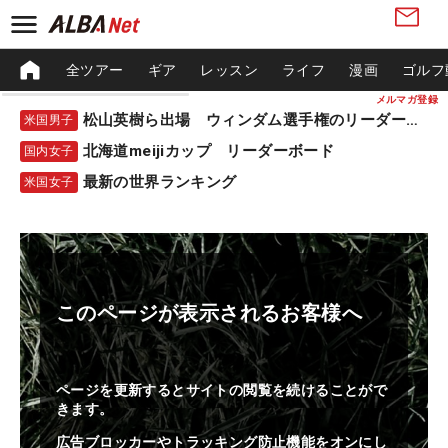
全ツアー
ギア
レッスン
ライフ
漫画
ゴルフ
メルマガ登録
松山英樹ら出場 ウィンダム選手権のリーダーボード
米国男子
北海道meijiカップ リーダーボード
国内女子
最新の世界ランキング
米国女子
このページが表示されるお客様へ
ページを更新するとサイトの閲覧を続けることがで
きます。
広告ブロッカーやトラッキング防止機能をオンにし