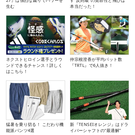
27』は強烈な蹴りでパワーを
す“反則級”の寛容性と飛びは
生む
本当だった！
ネクストヒロイン選手とラウ
仲宗根澄香が平均パット数
ンドできるチャンス！詳しく
『TRTL』で6人抜き！
はこちら！
猛暑を乗り切る！ こだわり機
新『TENSEIオレンジ』はドラ
能派パンツ4選
イバーシャフトの“最適解”