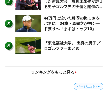
4
した新規大会 堀川未来夢が訴え
る男子ゴルフ界の実情と開催の舞
台裏
44万円に泣いた昨季の悔しさを
5
バネに 34歳・原敏之が初シー
ド獲りへ「まずはトップ10」
『東北福祉大学』 出身の男子プ
6
ロゴルファーまとめ
ランキングをもっと見る
ページ上部へ