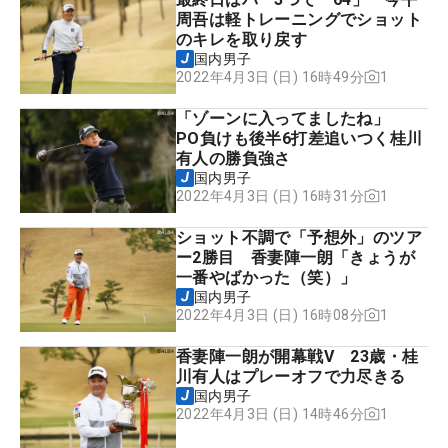
周吾は軽トレーニングでショット
のキレを取り戻す
国内男子
1
2022年4月3日 (日) 16時49分
「ゾーンに入ってましたね」
PO負けも後半6打差追いつく桂川
有人の勝負強さ
国内男子
1
2022年4月3日 (日) 16時31分
ショット不調で「予想外」のツア
ー2勝目 香妻陣一朗「きょうが
一番やばかった（笑）」
国内男子
1
2022年4月3日 (日) 16時08分
香妻陣一朗が開幕戦V 23歳・桂
川有人はプレーオフで力尽きる
国内男子
1
2022年4月3日 (日) 14時46分