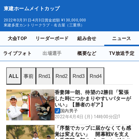
東建ホームメイトカップ
2022年3月31日-4月3日
賞金総額
¥130,000,000
東建多度カントリークラブ・名古屋（三重県）
大会TOP
リーダーボード
組み合せ
ニュース
ライブフォト
出場選手
概要など
TV放送予定
ALL
事前
Rnd1
Rnd2
Rnd3
Rnd4
香妻陣一朗、待望の2勝目「緊張
した時につかまりやすいパターが
いい」【勝者のギア】
国内男子
1
2022年4月4日 (月) 14時00分
「序盤でカップに届かなくても感
覚は変えない」 開幕戦Vを支え