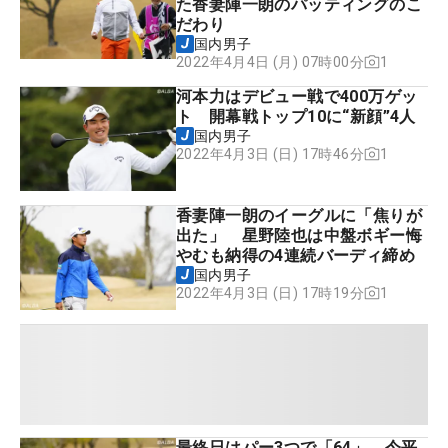
た香妻陣一朗のパッティングのこ
だわり
国内男子
1
2022年4月4日 (月) 07時00分
河本力はデビュー戦で400万ゲッ
ト 開幕戦トップ10に“新顔”4人
国内男子
1
2022年4月3日 (日) 17時46分
香妻陣一朗のイーグルに「焦りが
出た」 星野陸也は中盤ボギー悔
やむも納得の4連続バーディ締め
国内男子
1
2022年4月3日 (日) 17時19分
最終日はパー3つで「64」 今平