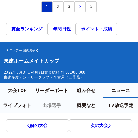
1
2
3
賞金ランキング
年間日程
ポイント・成績
JGTOツアー
国内男子
東建ホームメイトカップ
2022年3月31日-4月3日
賞金総額
¥130,000,000
東建多度カントリークラブ・名古屋（三重県）
大会TOP
リーダーボード
組み合せ
ニュース
ライブフォト
出場選手
概要など
TV放送予定
前の大会
次の大会