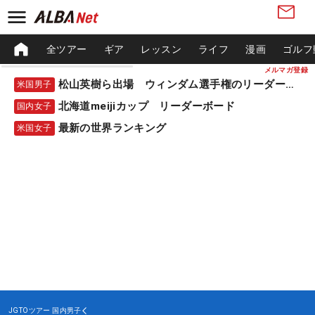
全ツアー
ギア
レッスン
ライフ
漫画
ゴルフ
メルマガ登録
松山英樹ら出場 ウィンダム選手権のリーダーボード
米国男子
北海道meijiカップ リーダーボード
国内女子
最新の世界ランキング
米国女子
JGTOツアー
国内男子