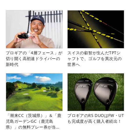
プロギアの「4層フェース」が
スイスの叡智が生んだTPTシ
切り開く高初速ドライバーの
ャフトで、ゴルフを異次元の
新時代
世界へ
「潮来CC（茨城県）」＆「鹿
プロギアのRS DUOはFW・UT
児島ガーデンGC（鹿児島
も完成度が高く購入者続出！
県）」の無料プレー券が当た