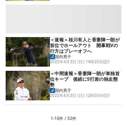
＜速報＞桂川有人と香妻陣一朗が
首位でホールアウト 開幕戦Vの
行方はプレーオフへ
国内男子
1
2022年4月3日 (日) 14時23分
＜中間速報＞香妻陣一朗が単独首
位キープ 後続に5打差の独走態
勢
国内男子
1
2022年4月3日 (日) 12時03分
1
-
10
件
/
52
件