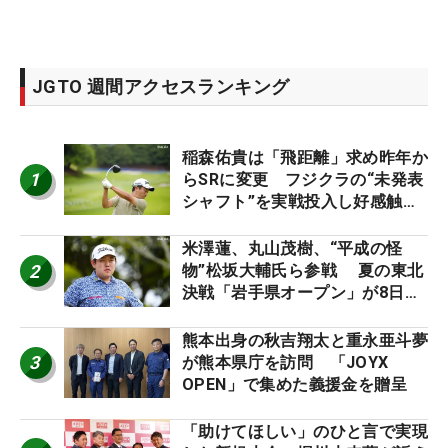
JGTO 週間アクセスランキング
稲森佑貴は「飛距離」求め昨年か
1
らSRに変更 フジクラの“未発表
シャフト”を実戦投入し好感触
「つかまえにいける」【男子ツア
ーのヒトネタ！】
米澤蓮、丸山茂樹、“平成の怪
2
物”松坂大輔氏ら参戦 夏の東北
決戦「岩手県オープン」が8日開
幕
熊本出身の秋吉翔太と重永亜斗夢
3
が熊本県庁を訪問 「JOYX
OPEN」で集めた義援金を贈呈
「助けてほしい」のひと言で実現