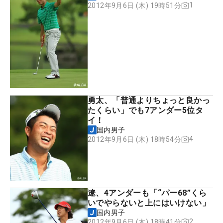
1
2012年9月6日 (木) 19時51分
勇太、「普通よりちょっと良かっ
たくらい」でも7アンダー5位タ
イ！
国内男子
4
2012年9月6日 (木) 18時54分
遼、4アンダーも「“パー68”くら
いでやらないと上にはいけない」
国内男子
2
2012年9月6日 (木) 18時41分