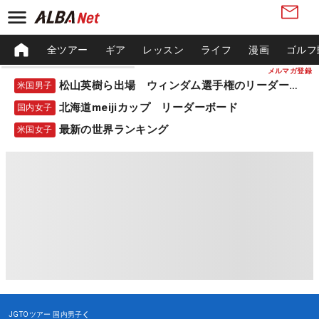
全ツアー
ギア
レッスン
ライフ
漫画
ゴルフ
メルマガ登録
松山英樹ら出場 ウィンダム選手権のリーダーボード
米国男子
北海道meijiカップ リーダーボード
国内女子
最新の世界ランキング
米国女子
JGTOツアー
国内男子