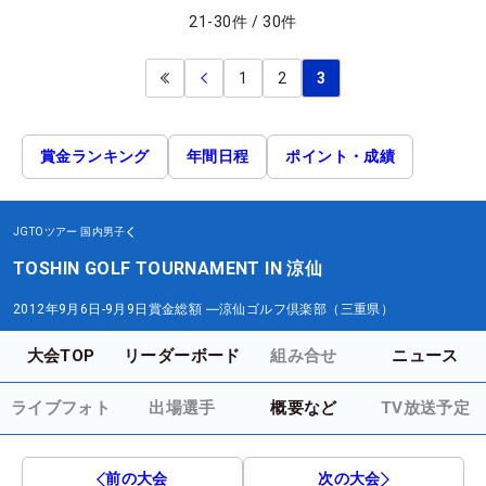
21
-
30
件
/
30
件
1
2
3
賞金ランキング
年間日程
ポイント・成績
JGTOツアー
国内男子
TOSHIN GOLF TOURNAMENT IN 涼仙
2012年9月6日-9月9日
賞金総額
―
涼仙ゴルフ倶楽部（三重県）
大会TOP
リーダーボード
組み合せ
ニュース
ライブフォト
出場選手
概要など
TV放送予定
前の大会
次の大会