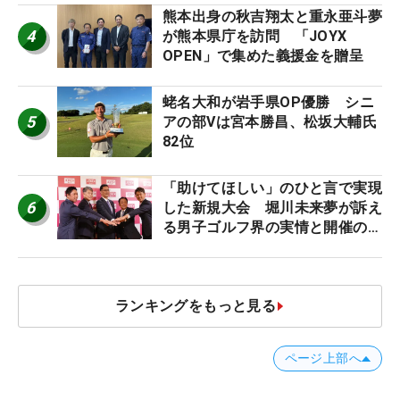
熊本出身の秋吉翔太と重永亜斗夢
4
が熊本県庁を訪問 「JOYX
OPEN」で集めた義援金を贈呈
蛯名大和が岩手県OP優勝 シニ
5
アの部Vは宮本勝昌、松坂大輔氏
82位
「助けてほしい」のひと言で実現
6
した新規大会 堀川未来夢が訴え
る男子ゴルフ界の実情と開催の舞
台裏
ランキングをもっと見る
ページ上部へ