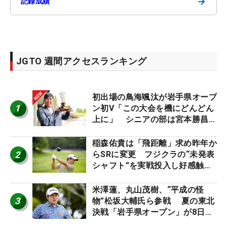
→
記録成績
JGTO 週間アクセスランキング
初出場の鳥海颯汰が岩手県オープ
1
ン初V「この大会を機にどんどん
上に」 シニアの部は宮本勝昌が
連覇
稲森佑貴は「飛距離」求め昨年か
2
らSRに変更 フジクラの“未発表
シャフト”を実戦投入し好感触
「つかまえにいける」【男子ツア
ーのヒトネタ！】
米澤蓮、丸山茂樹、“平成の怪
3
物”松坂大輔氏ら参戦 夏の東北
決戦「岩手県オープン」が8日開
幕