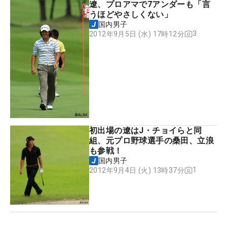
遼、プロアマで7アンダーも「言
うほどやさしくない」
国内男子
3
2012年9月5日 (水) 17時12分
初出場の遼はJ・チョイらと同
組、元プロ野球選手の桑田、立浪
も参戦！
国内男子
1
2012年9月4日 (火) 13時37分