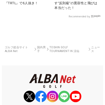
『TRTL』で6人抜き！
す“反則級”の寛容性と飛びは
本当だった！
Recommended by
ゴルフ総合サイト
国内男
TOSHIN GOLF
ニュー
ALBA Net
子
TOURNAMENT IN 涼仙
ス