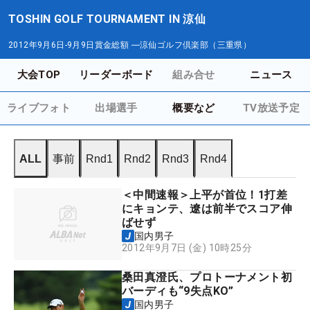
TOSHIN GOLF TOURNAMENT IN 涼仙
2012年9月6日-9月9日
賞金総額
―
涼仙ゴルフ倶楽部（三重県）
大会TOP
リーダーボード
組み合せ
ニュース
ライブフォト
出場選手
概要など
TV放送予定
ALL
事前
Rnd1
Rnd2
Rnd3
Rnd4
＜中間速報＞上平が首位！1打差
にキョンテ、遼は前半でスコア伸
ばせず
国内男子
2012年9月7日 (金) 10時25分
桑田真澄氏、プロトーナメント初
バーディも“9失点KO”
国内男子