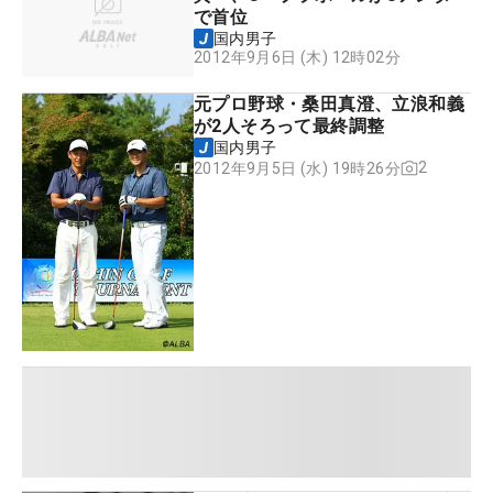
で首位
国内男子
2012年9月6日 (木) 12時02分
元プロ野球・桑田真澄、立浪和義
が2人そろって最終調整
国内男子
2
2012年9月5日 (水) 19時26分