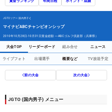
賞金ランキング
年間日程
ポイント・成績
JGTOツアー
国内男子
マイナビABCチャンピオンシップ
2010年10月28日-10月31日
賞金総額
―
ABCゴルフ倶楽部（兵庫県）
大会TOP
リーダーボード
組み合せ
ニュース
ライブフォト
出場選手
概要など
TV放送予定
前の大会
次の大会
JGTO (国内男子) メニュー