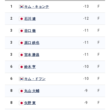
1
-13
F
キム・キョンテ
2
-12
F
石川 遼
3
-11
F
谷口 徹
3
-11
F
原口 鉄也
3
-11
F
宮本 勝昌
6
-10
F
鈴木 亨
6
-10
F
キム・ドフン
8
-9
F
丸山 大輔
8
-9
F
矢野 東