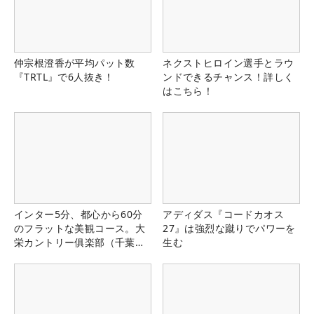
仲宗根澄香が平均パット数
ネクストヒロイン選手とラウ
『TRTL』で6人抜き！
ンドできるチャンス！詳しく
はこちら！
インター5分、都心から60分
アディダス『コードカオス
のフラットな美観コース。大
27』は強烈な蹴りでパワーを
栄カントリー俱楽部（千葉
生む
県）