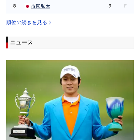
8
-9
F
市原 弘大
順位の続きを見る
ニュース