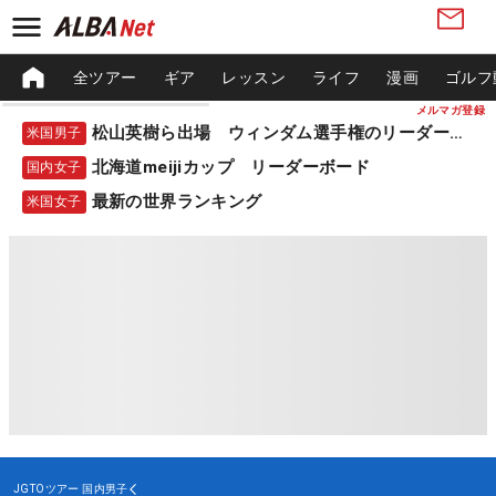
全ツアー
ギア
レッスン
ライフ
漫画
ゴルフ
メルマガ登録
松山英樹ら出場 ウィンダム選手権のリーダーボード
米国男子
北海道meijiカップ リーダーボード
国内女子
最新の世界ランキング
米国女子
JGTOツアー
国内男子