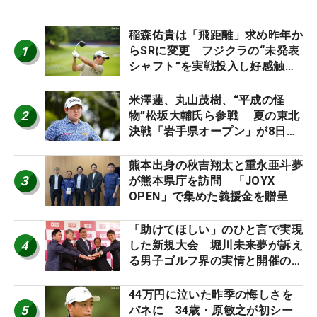
稲森佑貴は「飛距離」求め昨年か
1
らSRに変更 フジクラの“未発表
シャフト”を実戦投入し好感触
「つかまえにいける」【男子ツア
ーのヒトネタ！】
米澤蓮、丸山茂樹、“平成の怪
2
物”松坂大輔氏ら参戦 夏の東北
決戦「岩手県オープン」が8日開
幕
熊本出身の秋吉翔太と重永亜斗夢
3
が熊本県庁を訪問 「JOYX
OPEN」で集めた義援金を贈呈
「助けてほしい」のひと言で実現
4
した新規大会 堀川未来夢が訴え
る男子ゴルフ界の実情と開催の舞
台裏
44万円に泣いた昨季の悔しさを
5
バネに 34歳・原敏之が初シー