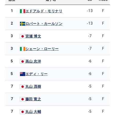
1
-13
F
エドアルド・モリナリ
2
-13
F
ロバート・カールソン
3
-7
F
宮瀬 博文
3
-7
F
シェーン・ローリー
5
-6
F
高山 忠洋
5
-6
F
エディ・リー
7
-5
F
丸山 茂樹
7
-5
F
藤田 寛之
7
-5
F
丸山 大輔