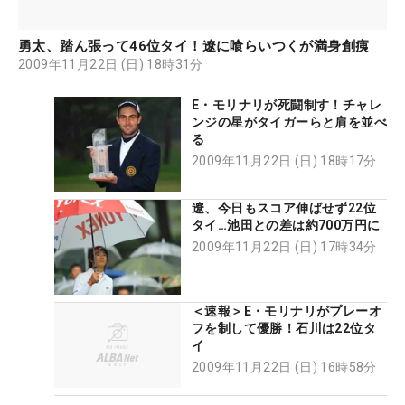
勇太、踏ん張って46位タイ！遼に喰らいつくが満身創痍
2009年11月22日 (日) 18時31分
E・モリナリが死闘制す！チャレ
ンジの星がタイガーらと肩を並べ
る
2009年11月22日 (日) 18時17分
遼、今日もスコア伸ばせず22位
タイ…池田との差は約700万円に
2009年11月22日 (日) 17時34分
＜速報＞E・モリナリがプレーオ
フを制して優勝！石川は22位タ
イ
2009年11月22日 (日) 16時58分