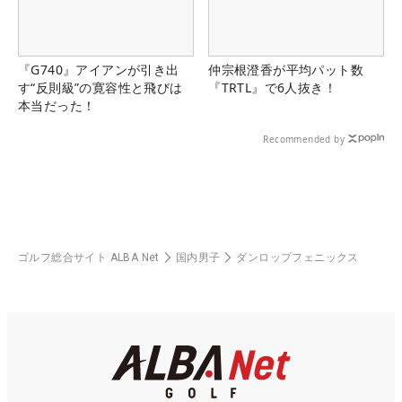
『G740』アイアンが引き出
仲宗根澄香が平均パット数
す“反則級”の寛容性と飛びは
『TRTL』で6人抜き！
本当だった！
Recommended by
ゴルフ総合サイト ALBA Net
国内男子
ダンロップフェニックス