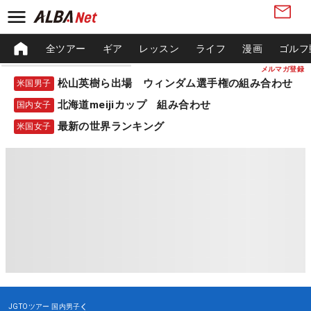
全ツアー
ギア
レッスン
ライフ
漫画
ゴルフ
メルマガ登録
松山英樹ら出場 ウィンダム選手権の組み合わせ
米国男子
北海道meijiカップ 組み合わせ
国内女子
最新の世界ランキング
米国女子
JGTOツアー
国内男子