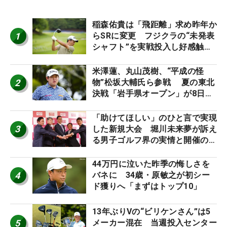
稲森佑貴は「飛距離」求め昨年か
1
らSRに変更 フジクラの“未発表
シャフト”を実戦投入し好感触
「つかまえにいける」【男子ツア
ーのヒトネタ！】
米澤蓮、丸山茂樹、“平成の怪
2
物”松坂大輔氏ら参戦 夏の東北
決戦「岩手県オープン」が8日開
幕
「助けてほしい」のひと言で実現
3
した新規大会 堀川未来夢が訴え
る男子ゴルフ界の実情と開催の舞
台裏
44万円に泣いた昨季の悔しさを
4
バネに 34歳・原敏之が初シー
ド獲りへ「まずはトップ10」
13年ぶりVの“ビリケンさん”は5
5
メーカー混在 当週投入センター