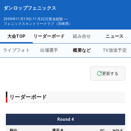
ダンロップフェニックス
2009年11月19日-11月22日
賞金総額
―
フェニックスカントリークラブ（宮崎県）
大会TOP
リーダーボード
組み合せ
ニュース
ライブフォト
出場選手
概要など
TV放送予定
更新する
リーダーボード
Round
4
順位
選手名
SC
HOLE