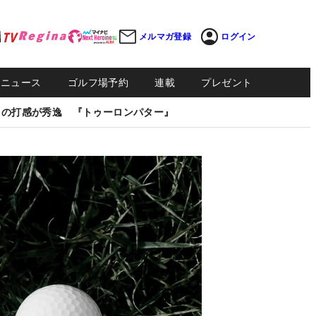
メルマガ登録
ログイン
Sニュース
ゴルフ場予約
連載
プレゼント
しの打感が秀逸 『トゥーロンパター』