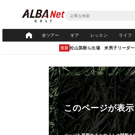
全ツアー
ギア
レッスン
ライフ
松山英樹ら出場 米男子リーダー
注目
このページが表示