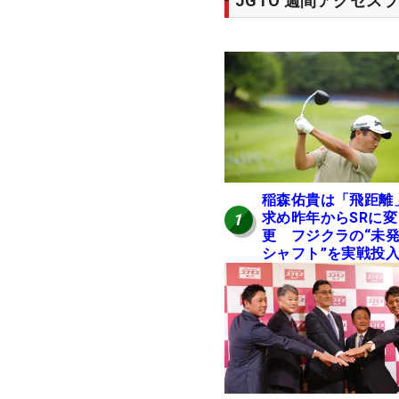
JGTO 週間アクセス
稲森佑貴は「飛距離
求め昨年からSRに変
1
更 フジクラの“未
シャフト”を実戦投
好感触「つかまえに
ける」【男子ツアー
ヒトネタ！】