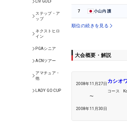
LIV GOLF
7
小山内 護
ステップ・ア
ップ
順位の続きを見る
ネクストヒロ
イン
PGAシニア
大会概要・解説
ACNツアー
アマチュア・
他
カシオ
2008年11月27日
LADY GO CUP
コース
K
〜
2008年11月30日