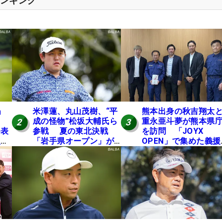
ランキング
」
米澤蓮、丸山茂樹、“平
熊本出身の秋吉翔太
成の怪物”松坂大輔氏ら
重永亜斗夢が熊本県
2
3
発表
参戦 夏の東北決戦
を訪問 「JOYX
入し
「岩手県オープン」が8
OPEN」で集めた義援
い
日開幕
を贈呈
の