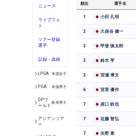
順位
選手名
ニュース
1
小田 孔明
ライブフォ
ト
2
久保谷 健一
ツアー登録
選手
3
甲斐 慎太郎
記録・成績
3
鈴木 亨
LPGA
米国女子
3
宮瀬 博文
PGA
米国男子
6
宮里 優作
DPワ
欧州男子
7
原口 鉄也
ールド
アジアンツア
7
近藤 智弘
ー
7
矢野 東