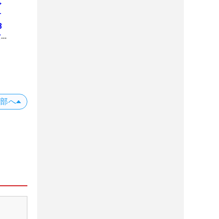
ゴ
言
3
な
上部へ