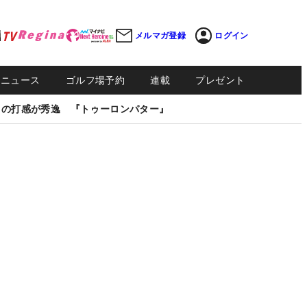
メルマガ登録
ログイン
Sニュース
ゴルフ場予約
連載
プレゼント
しの打感が秀逸 『トゥーロンパター』