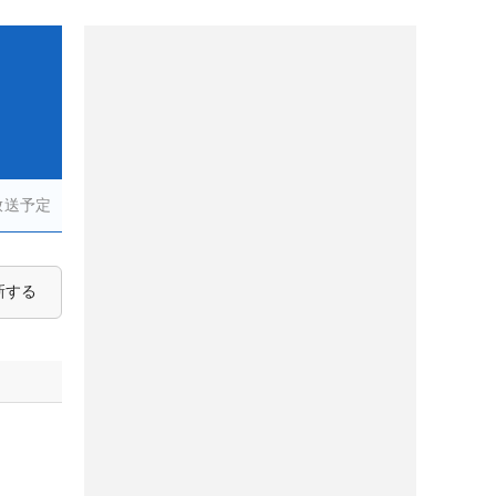
放送予定
新する