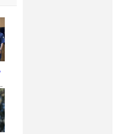
と
庁
金