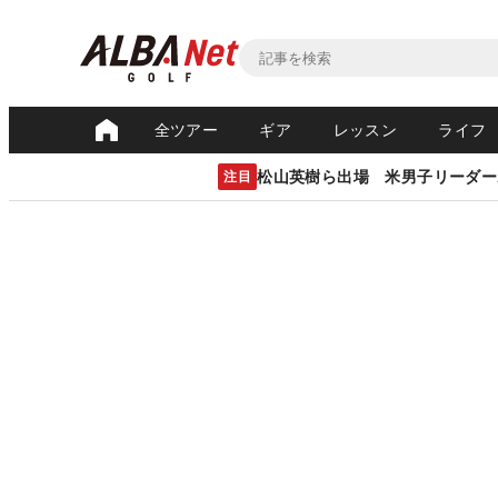
全ツアー
ギア
レッスン
ライフ
松山英樹ら出場 米男子リーダー
注目