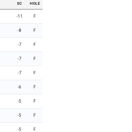
SC
HOLE
-11
F
-8
F
-7
F
-7
F
-7
F
-6
F
-5
F
-5
F
-5
F