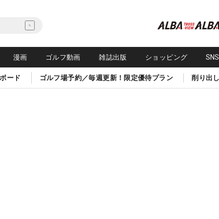
漫画
ゴルフ動画
雑誌出版
ショッピング
SN
ボード
ゴルフ場予約／毎週更新！限定優待プラン
削り出