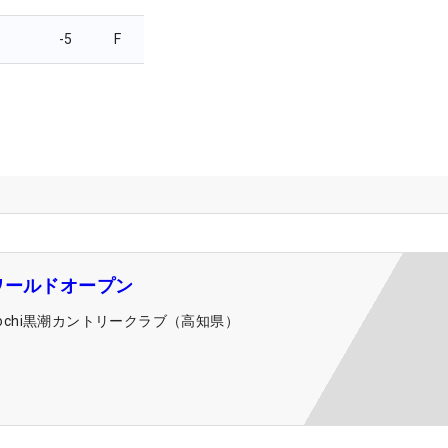
-5
F
ワールドオープン
ochi黒潮カントリークラブ（高知県）