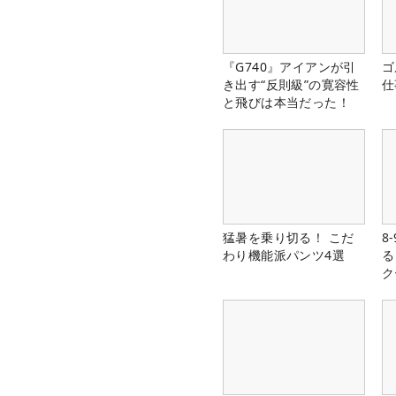
『G740』アイアンが引
ゴ
き出す“反則級”の寛容性
仕
と飛びは本当だった！
猛暑を乗り切る！ こだ
8
わり機能派パンツ4選
る
ク