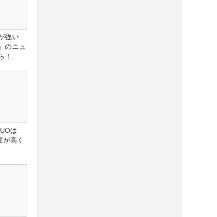
が強い
」のニュ
ら！
DUOは
度が高く