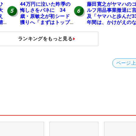
ひ
44万円に泣いた昨季の
藤田寛之がヤマハの
大
悔しさをバネに 34
ルフ用品事業撤退に
5
6
え
歳・原敏之が初シード
及「ヤマハと歩んだ3
情
獲りへ「まずはトップ
年間は、かけがえの
10」
い時間」
ランキングをもっと見る
ページ