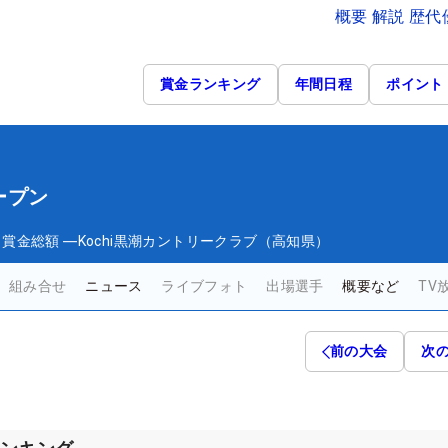
概要 解説 歴
賞金ランキング
年間日程
ポイント
ープン
日
賞金総額
―
Kochi黒潮カントリークラブ（高知県）
組み合せ
ニュース
ライブフォト
出場選手
概要など
TV
前の大会
次