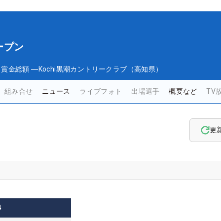
ープン
日
賞金総額
―
Kochi黒潮カントリークラブ（高知県）
組み合せ
ニュース
ライブフォト
出場選手
概要など
TV
更
4