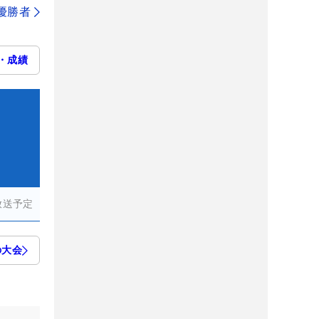
代優勝者
・成績
放送予定
の大会