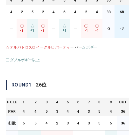
4
3
4
3
4
5
4
3
5
35
71
4
2
5
2
4
6
4
2
4
33
68
ー
ー
ー
-2
-3
+1
+1
-1
-1
-1
-1
アルバトロス
イーグル
バーティ
ー パー
ボギー
ダブルボギー以上
ROUND
1
26
位
HOLE
1
2
3
4
5
6
7
8
9
OUT
PAR
4
4
5
3
4
4
3
5
4
36
打数
5
5
4
2
3
4
3
5
5
36