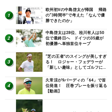
欧州初Vの中島啓太が帰国 帰路
1
の“3時間半”で考えた「なんで優
勝できたのか」
中島啓太は28位、桂川有人は50
2
位で最終日へ ドイツの35歳が
初優勝へ単独首位キープ
“芝の王者”のスイングが美しすぎ
3
る！ ロジャー・フェデラーが
「新しい趣味」としてゴルフに挑
戦中！
久常涼が9バーディの「64」で首
4
位発進！ 圧巻プレーを振り返る
【動画】