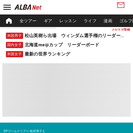
全ツアー
ギア
レッスン
ライフ
漫画
ゴルフ
メルマガ登録
松山英樹ら出場 ウィンダム選手権のリーダーボード
米国男子
北海道meijiカップ リーダーボード
国内女子
最新の世界ランキング
米国女子
DPワールドツアー
欧州男子