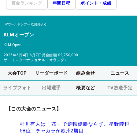
賞金ランキング
年間日程
ポイント・成績
DPワールドツアー
欧州男子
KLMオープン
KLM Open
2026年6月4日-6月7日
賞金総額
$2,750,000
ザ・インターナショナル（オランダ）
大会TOP
リーダーボード
組み合せ
ニュース
ライブフォト
出場選手
概要など
TV放送予定
【この大会のニュース】
桂川有人は「79」で逆転優勝ならず、星野陸也
58位 チャカラが欧州2勝目