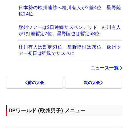
日本勢の欧州連勝へ桂川有人が2差4位 星野陸
也24位
欧州ツアーは2日連続サスペンデッド 桂川有人
が1打差暫定2位、星野陸也は暫定58位
桂川有人は暫定51位 星野陸也は78位 欧州ツ
アー初日は強風でサスペに
ニュース一覧
前の大会
次の大会
DPワールド (欧州男子) メニュー