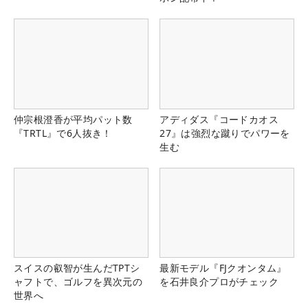
仲宗根澄香が平均パット数
アディダス『コードカオス
『TRTL』で6人抜き！
27』は強烈な蹴りでパワーを
生む
スイスの叡智が生んだTPTシ
最新モデル『FJクオンタム』
ャフトで、ゴルフを異次元の
を石井良介プロがチェック
世界へ