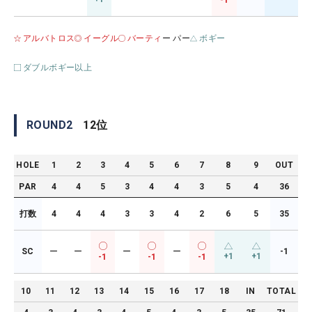
-1
アルバトロス
イーグル
バーティ
ー パー
ボギー
ダブルボギー以上
ROUND
2
12
位
HOLE
1
2
3
4
5
6
7
8
9
OUT
PAR
4
4
5
3
4
4
3
5
4
36
打数
4
4
4
3
3
4
2
6
5
35
SC
ー
ー
ー
ー
-1
+1
+1
-1
-1
-1
10
11
12
13
14
15
16
17
18
IN
TOTAL