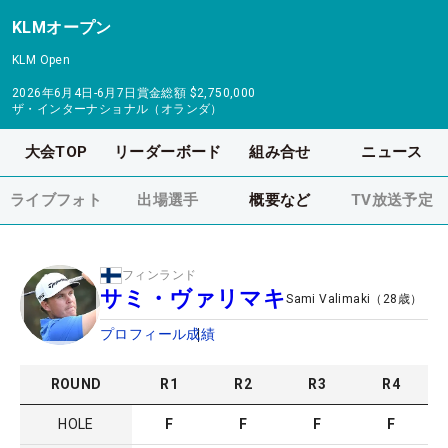
KLMオープン
KLM Open
2026年6月4日-6月7日
賞金総額
$2,750,000
ザ・インターナショナル（オランダ）
大会TOP
リーダーボード
組み合せ
ニュース
ライブフォト
出場選手
概要など
TV放送予定
フィンランド
サミ・ヴァリマキ
Sami Valimaki
（
28
歳）
プロフィール
成績
ROUND
R
1
R
2
R
3
R
4
HOLE
F
F
F
F