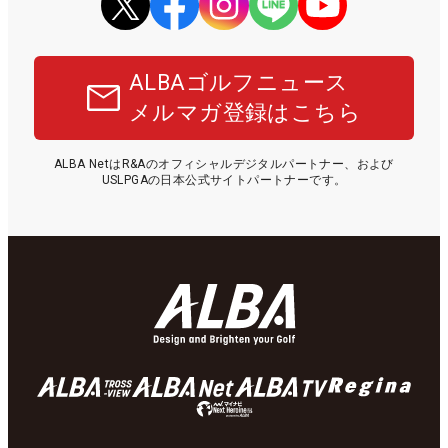
ALBAゴルフニュース
メルマガ登録はこちら
ALBA NetはR&Aのオフィシャルデジタルパートナー、および
USLPGAの日本公式サイトパートナーです。