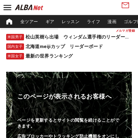
全ツアー
ギア
レッスン
ライフ
漫画
ゴルフ
メルマガ登録
松山英樹ら出場 ウィンダム選手権のリーダーボード
米国男子
北海道meijiカップ リーダーボード
国内女子
最新の世界ランキング
米国女子
このページが表示されるお客様へ
ページを更新するとサイトの閲覧を続けることがで
きます。
広告ブロッカーやトラッキング防止機能をオンにし