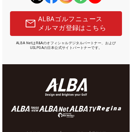
ALBAゴルフニュース
メルマガ登録はこちら
ALBA NetはR&Aのオフィシャルデジタルパートナー、および
USLPGAの日本公式サイトパートナーです。