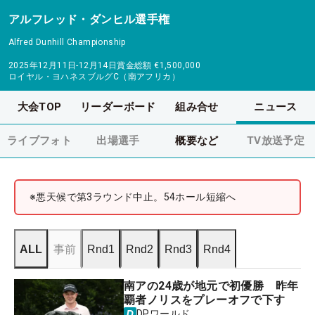
アルフレッド・ダンヒル選手権
Alfred Dunhill Championship
2025年12月11日-12月14日
賞金総額
€1,500,000
ロイヤル・ヨハネスブルグC（南アフリカ）
大会TOP
リーダーボード
組み合せ
ニュース
ライブフォト
出場選手
概要など
TV放送予定
※悪天候で第3ラウンド中止。54ホール短縮へ
ALL
事前
Rnd1
Rnd2
Rnd3
Rnd4
南アの24歳が地元で初優勝 昨年
覇者ノリスをプレーオフで下す
DPワールド