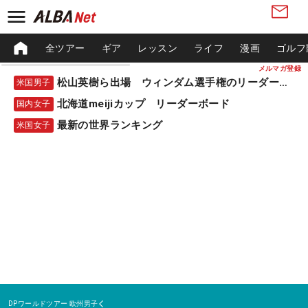
全ツアー
ギア
レッスン
ライフ
漫画
ゴルフ
メルマガ登録
松山英樹ら出場 ウィンダム選手権のリーダーボード
米国男子
北海道meijiカップ リーダーボード
国内女子
最新の世界ランキング
米国女子
DPワールドツアー
欧州男子