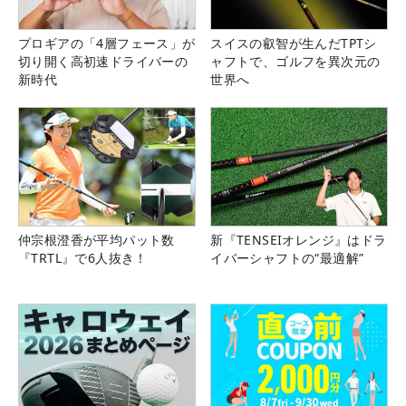
プロギアの「4層フェース」が
スイスの叡智が生んだTPTシ
切り開く高初速ドライバーの
ャフトで、ゴルフを異次元の
新時代
世界へ
仲宗根澄香が平均パット数
新『TENSEIオレンジ』はドラ
『TRTL』で6人抜き！
イバーシャフトの“最適解”