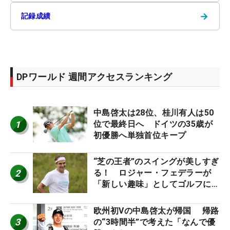
→
記録成績
DPワールド 週間アクセスランキング
中島啓太は28位、桂川有人は50
1
位で最終日へ ドイツの35歳が
初優勝へ単独首位キープ
“芝の王者”のスイングが美しすぎ
2
る！ ロジャー・フェデラーが
「新しい趣味」としてゴルフに挑
戦中！
欧州初Vの中島啓太が帰国 帰路
3
の“3時間半”で考えた「なんで優