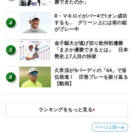
勝できたのか」
R・マキロイがパー4で1オン成功
4
するも… グリーン上には前の組
がプレー中
金子駆大が逃げ切り欧州初優勝
5
「まさか優勝できるとは」 日本
勢史上7人目の快挙
久常涼が9バーディの「64」で首
6
位発進！ 圧巻プレーを振り返る
【動画】
ランキングをもっと見る
ページ上部へ