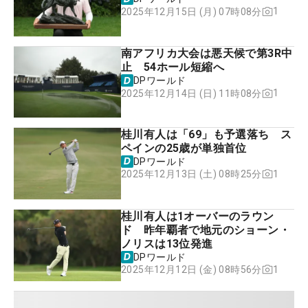
1
2025年12月15日 (月) 07時08分
南アフリカ大会は悪天候で第3R中
止 54ホール短縮へ
DPワールド
1
2025年12月14日 (日) 11時08分
桂川有人は「69」も予選落ち ス
ペインの25歳が単独首位
DPワールド
1
2025年12月13日 (土) 08時25分
桂川有人は1オーバーのラウン
ド 昨年覇者で地元のショーン・
ノリスは13位発進
DPワールド
1
2025年12月12日 (金) 08時56分