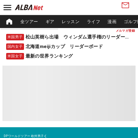
全ツアー
ギア
レッスン
ライフ
漫画
ゴルフ
メルマガ登録
松山英樹ら出場 ウィンダム選手権のリーダーボード
米国男子
北海道meijiカップ リーダーボード
国内女子
最新の世界ランキング
米国女子
DPワールドツアー
欧州男子