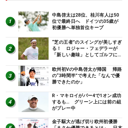
中島啓太は28位、桂川有人は50
1
位で最終日へ ドイツの35歳が
初優勝へ単独首位キープ
“芝の王者”のスイングが美しすぎ
2
る！ ロジャー・フェデラーが
「新しい趣味」としてゴルフに挑
戦中！
欧州初Vの中島啓太が帰国 帰路
3
の“3時間半”で考えた「なんで優
勝できたのか」
R・マキロイがパー4で1オン成功
4
するも… グリーン上には前の組
がプレー中
金子駆大が逃げ切り欧州初優勝
5
「まさか優勝できるとは」 日本