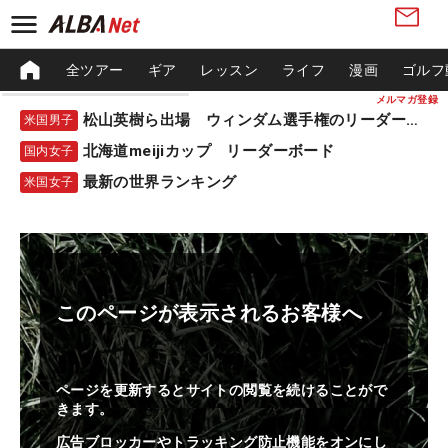
全ツアー
ギア
レッスン
ライフ
漫画
ゴルフ
メルマガ登録
松山英樹ら出場 ウィンダム選手権のリーダーボード
米国男子
北海道meijiカップ リーダーボード
国内女子
最新の世界ランキング
米国女子
このページが表示されるお客様へ
ページを更新するとサイトの閲覧を続けることがで
きます。
広告ブロッカーやトラッキング防止機能をオンにし