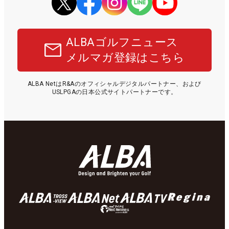
ALBAゴルフニュース
メルマガ登録はこちら
ALBA NetはR&Aのオフィシャルデジタルパートナー、および
USLPGAの日本公式サイトパートナーです。